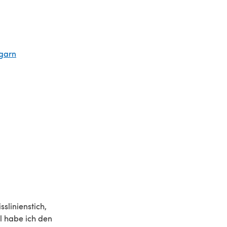
garn
sslinienstich,
al habe ich den