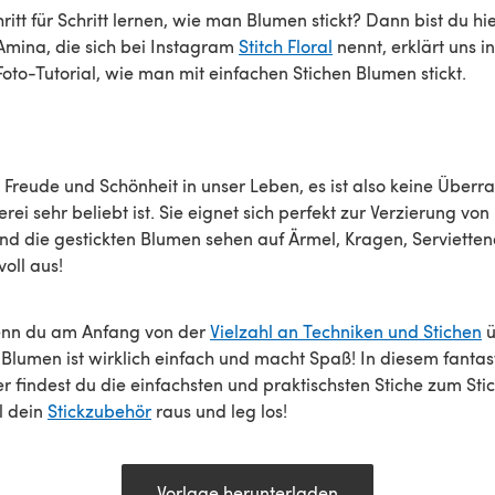
itt für Schritt lernen, wie man Blumen stickt? Dann bist du hie
Amina, die sich bei Instagram
Stitch Floral
nennt, erklärt uns i
Foto-Tutorial, wie man mit einfachen Stichen Blumen stickt.
Freude und Schönheit in unser Leben, es ist also keine Überr
rei sehr beliebt ist. Sie eignet sich perfekt zur Verzierung vo
nd die gestickten Blumen sehen auf Ärmel, Kragen, Serviett
oll aus!
enn du am Anfang von der
Vielzahl an Techniken und Stichen
ü
 Blumen ist wirklich einfach und macht Spaß! In diesem fantast
er findest du die einfachsten und praktischsten Stiche zum Sti
l dein
Stickzubehör
raus und leg los!
Vorlage herunterladen