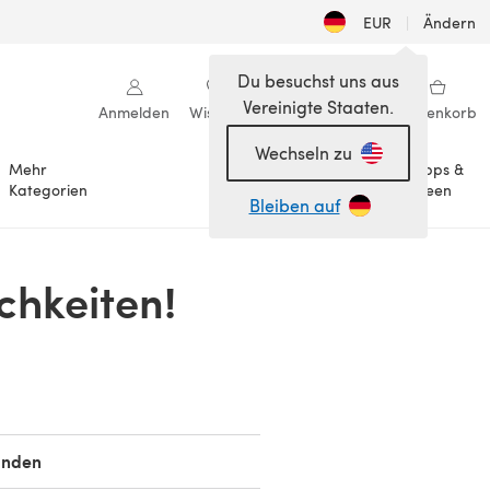
EUR
|
Ändern
Du besuchst uns aus
Vereinigte Staaten.
Anmelden
Wishlist
Meine Bibliothek
Warenkorb
Wechseln zu
Mehr
Tipps &
Anlässe
Kategorien
Ideen
Bleiben auf
chkeiten!
unden