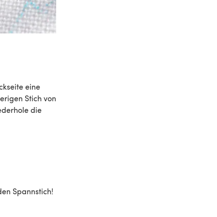
ckseite eine
erigen Stich von
ederhole die
aden Spannstich!