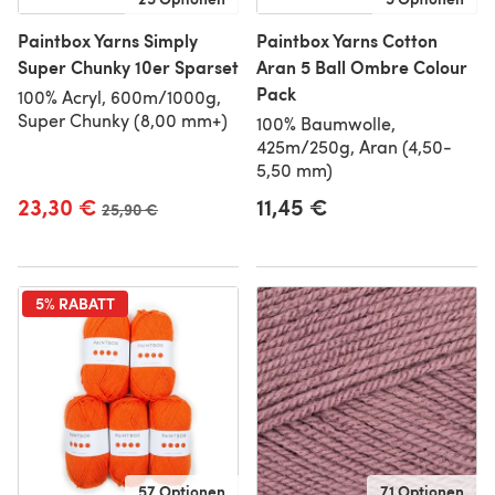
Paintbox Yarns Simply
Paintbox Yarns Cotton
Super Chunky 10er Sparset
Aran 5 Ball Ombre Colour
Pack
100% Acryl, 600m/1000g,
Super Chunky (8,00 mm+)
100% Baumwolle,
425m/250g, Aran (4,50-
5,50 mm)
23,30 €
11,45 €
Alter Preis
25,90 €
5% RABATT
57 Optionen
71 Optionen