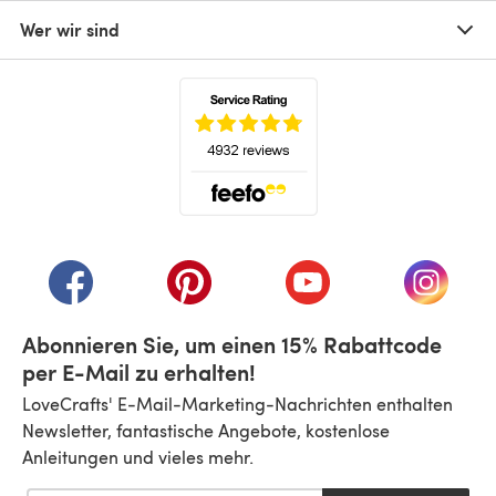
Wer wir sind
(öffnet sich in einem neuen Tab)
(öffnet sich in einem neuen Tab)
(öffnet sich in einem neuen Tab)
(öffnet sich in einem n
(öffnet 
Abonnieren Sie, um einen 15% Rabattcode
per E-Mail zu erhalten!
LoveCrafts' E-Mail-Marketing-Nachrichten enthalten
Newsletter, fantastische Angebote, kostenlose
Anleitungen und vieles mehr.