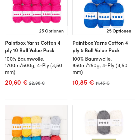
25 Optionen
25 Optionen
Paintbox Yarns Cotton 4
Paintbox Yarns Cotton 4
ply 10 Ball Value Pack
ply 5 Ball Value Pack
100% Baumwolle,
100% Baumwolle,
1700m/500g, 4-Ply (3,50
850m/250g, 4-Ply (3,50
mm)
mm)
20,60 €
10,85 €
Alter Preis
22,90 €
Alter Preis
11,45 €