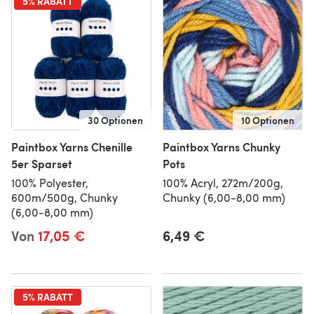
5% RABATT
30 Optionen
10 Optionen
Paintbox Yarns Chenille
Paintbox Yarns Chunky
5er Sparset
Pots
100% Polyester,
100% Acryl, 272m/200g,
600m/500g, Chunky
Chunky (6,00-8,00 mm)
(6,00-8,00 mm)
Von
17,05 €
6,49 €
5% RABATT