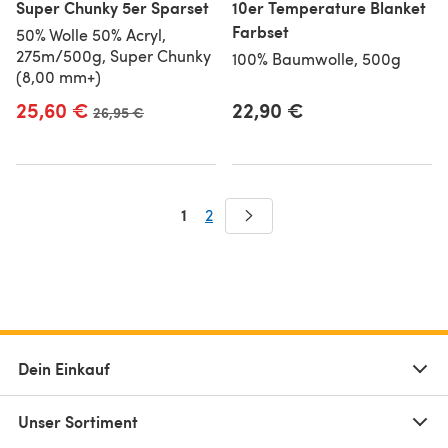
Super Chunky 5er Sparset
10er Temperature Blanket
Farbset
50% Wolle 50% Acryl,
275m/500g, Super Chunky
100% Baumwolle, 500g
(8,00 mm+)
25,60 €
22,90 €
Alter Preis
26,95 €
1
2
Dein Einkauf
Unser Sortiment