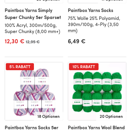
Paintbox Yarns Simply
Paintbox Yarns Socks
Super Chunky 5er Sparset
75% Wolle 25% Polyamid,
390m/100g, 4-Ply (3,50
100% Acryl, 300m/500g,
mm)
Super Chunky (8,00 mm+)
12,30 €
6,49 €
Alter Preis
12,95 €
5% RABATT
10% RABATT
18 Optionen
20 Optionen
Paintbox Yarns Socks 5er
Paintbox Yarns Wool Blend