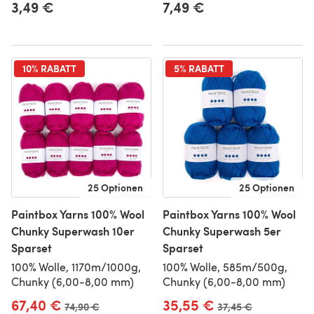
3,49 €
7,49 €
10% RABATT
5% RABATT
25 Optionen
25 Optionen
Paintbox Yarns 100% Wool
Paintbox Yarns 100% Wool
Chunky Superwash 10er
Chunky Superwash 5er
Sparset
Sparset
100% Wolle, 1170m/1000g,
100% Wolle, 585m/500g,
Chunky (6,00-8,00 mm)
Chunky (6,00-8,00 mm)
67,40 €
35,55 €
Alter Preis
74,90 €
Alter Preis
37,45 €