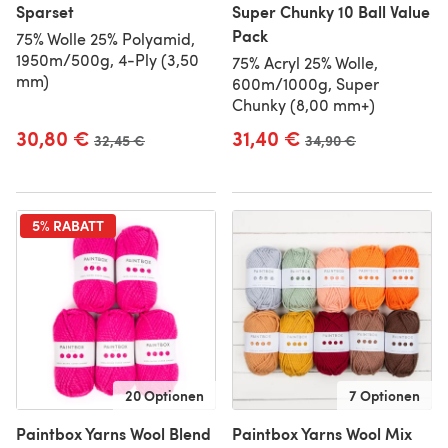
Sparset
Super Chunky 10 Ball Value
Pack
75% Wolle 25% Polyamid,
1950m/500g, 4-Ply (3,50
75% Acryl 25% Wolle,
mm)
600m/1000g, Super
Chunky (8,00 mm+)
30,80 €
31,40 €
Alter Preis
32,45 €
Alter Preis
34,90 €
5% RABATT
20 Optionen
7 Optionen
Paintbox Yarns Wool Blend
Paintbox Yarns Wool Mix