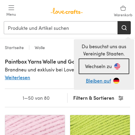
Zum Hauptinhalt springen
Menu
Warenkorb
Du besuchst uns aus
Startseite
Wolle
Vereinigte Staaten.
Paintbox Yarns Wolle und Garne
Wechseln zu
Brandneu und exklusiv bei LoveCrafts gibt es jetzt traumhafte neue Paintbox Yarns Kollektionen, in langlebigem, qualitativ hochwertigem
Weiterlesen
Bleiben auf
Filtern & Sortieren
1—50 von 80