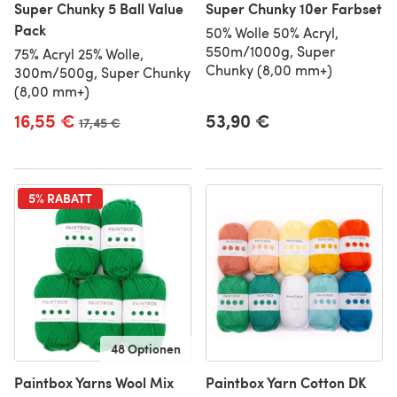
Super Chunky 5 Ball Value
Super Chunky 10er Farbset
Pack
50% Wolle 50% Acryl,
550m/1000g, Super
75% Acryl 25% Wolle,
Chunky (8,00 mm+)
300m/500g, Super Chunky
(8,00 mm+)
16,55 €
53,90 €
Alter Preis
17,45 €
5% RABATT
48 Optionen
Paintbox Yarns Wool Mix
Paintbox Yarn Cotton DK