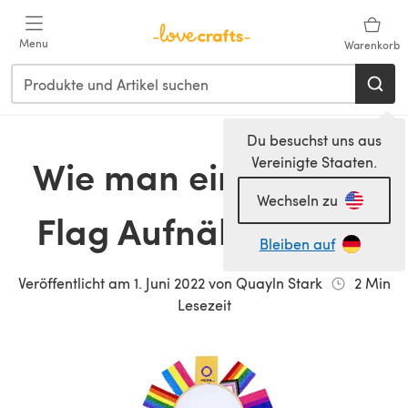
Zum Hauptinhalt springen
Menu
Warenkorb
Du besuchst uns aus
Wie man einen Pride
Vereinigte Staaten.
Wechseln zu
Flag Aufnäher stickt
Bleiben auf
Veröffentlicht am
1. Juni 2022
von
Quayln Stark
2
Min
Lesezeit