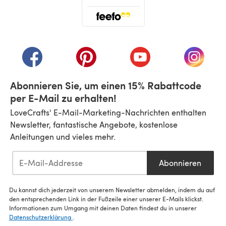
(öffnet sich in einem neuen Tab)
(öffnet sich in einem neuen Tab)
(öffnet sich in einem neuen Tab)
(öffnet sich in einem n
(öffnet 
Abonnieren Sie, um einen 15% Rabattcode
per E-Mail zu erhalten!
LoveCrafts' E-Mail-Marketing-Nachrichten enthalten
Newsletter, fantastische Angebote, kostenlose
Anleitungen und vieles mehr.
Abonnieren
Du kannst dich jederzeit von unserem Newsletter abmelden, indem du auf
den entsprechenden Link in der Fußzeile einer unserer E-Mails klickst.
Informationen zum Umgang mit deinen Daten findest du in unserer
Datenschutzerklärung
.