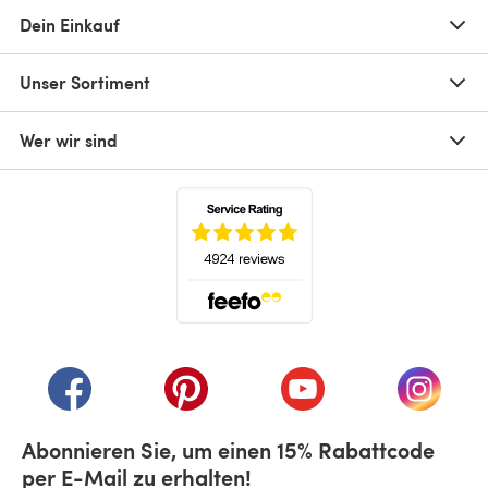
Dein Einkauf
Unser Sortiment
Wer wir sind
(öffnet sich in einem neuen Tab)
(öffnet sich in einem neuen Tab)
(öffnet sich in einem neuen Tab)
(öffnet sich in einem n
(öffnet 
Abonnieren Sie, um einen 15% Rabattcode
per E-Mail zu erhalten!