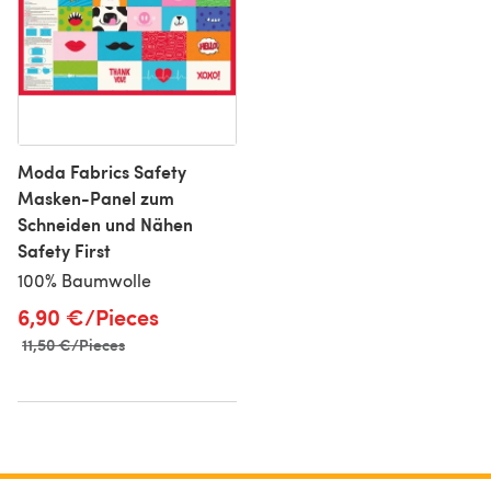
Moda Fabrics Safety
Masken-Panel zum
Schneiden und Nähen
Safety First
100% Baumwolle
6,90 €/Pieces
Alter Preis
11,50 €/Pieces