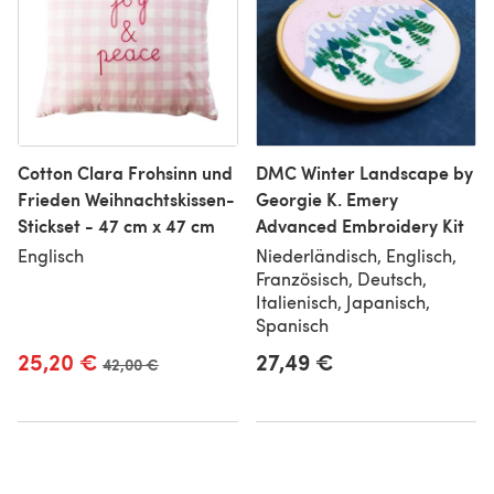
Cotton Clara Frohsinn und
DMC Winter Landscape by
Frieden Weihnachtskissen-
Georgie K. Emery
Stickset - 47 cm x 47 cm
Advanced Embroidery Kit
Englisch
Niederländisch, Englisch,
Französisch, Deutsch,
Italienisch, Japanisch,
Spanisch
25,20 €
27,49 €
Alter Preis
42,00 €