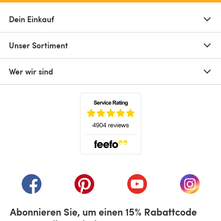
Dein Einkauf
Unser Sortiment
Wer wir sind
(öffnet sich in einem neuen Tab)
(öffnet sich in einem neuen Tab)
(öffnet sich in einem neuen Tab)
(öffnet sich in einem n
(öffnet 
Abonnieren Sie, um einen 15% Rabattcode