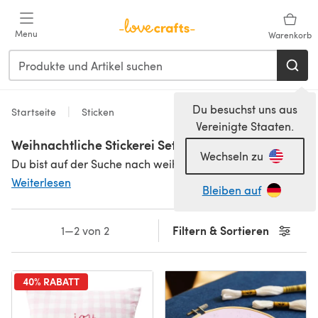
Zum Hauptinhalt springen
Menu
Warenkorb
Du besuchst uns aus
Startseite
Sticken
Vereinigte Staaten.
Weihnachtliche Stickerei Sets
Wechseln zu
Du bist auf der Suche nach weihnachtlichen
Stickerei Sets
?
Weiterlesen
Bleiben auf
Filtern & Sortieren
1—2 von 2
40% RABATT