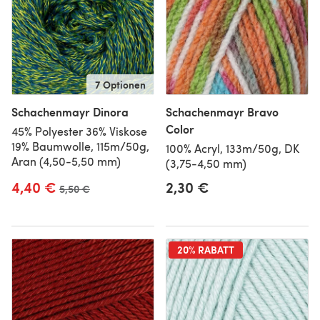
7 Optionen
Schachenmayr Dinora
Schachenmayr Bravo
Color
45% Polyester 36% Viskose
19% Baumwolle, 115m/50g,
100% Acryl, 133m/50g, DK
Aran (4,50-5,50 mm)
(3,75-4,50 mm)
4,40 €
2,30 €
Alter Preis
5,50 €
20% RABATT