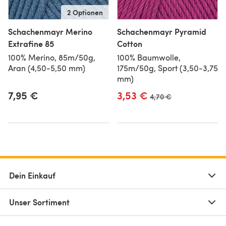
2 Optionen
Schachenmayr Merino
Schachenmayr Pyramid
Extrafine 85
Cotton
100% Merino, 85m/50g,
100% Baumwolle,
Aran (4,50-5,50 mm)
175m/50g, Sport (3,50-3,75
mm)
7,95 €
3,53 €
Alter Preis
4,70 €
Dein Einkauf
Unser Sortiment