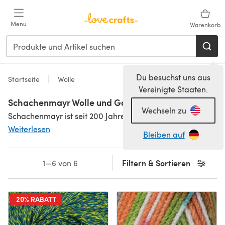
Zum Hauptinhalt springen
Menu
Warenkorb
Du besuchst uns aus
Startseite
Wolle
Vereinigte Staaten.
Schachenmayr Wolle und Garne
Wechseln zu
Schachenmayr ist seit 200 Jahren Deutschlands führende Garnmarke. In unserer hochwertigen Auswahl findest du Garne aus
Weiterlesen
Bleiben auf
Filtern & Sortieren
1—6 von 6
20% RABATT