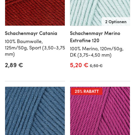
2 Optionen
Schachenmayr Catania
Schachenmayr Merino
Extrafine 120
100% Baumwolle,
125m/50g, Sport (3,50-3,75
100% Merino, 120m/50g,
mm)
DK (3,75-4,50 mm)
2,89 €
5,20 €
Alter Preis
6,50 €
25% RABATT