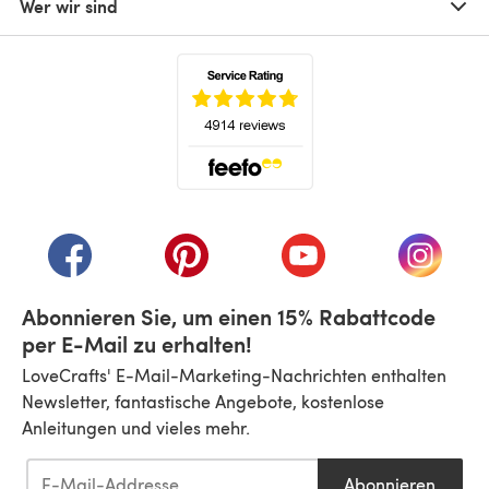
Wer wir sind
(öffnet sich in einem neuen Tab)
(öffnet sich in einem neuen Tab)
(öffnet sich in einem neuen Tab)
(öffnet sich in einem n
(öffnet 
Abonnieren Sie, um einen 15% Rabattcode
per E-Mail zu erhalten!
LoveCrafts' E-Mail-Marketing-Nachrichten enthalten
Newsletter, fantastische Angebote, kostenlose
Anleitungen und vieles mehr.
Abonnieren