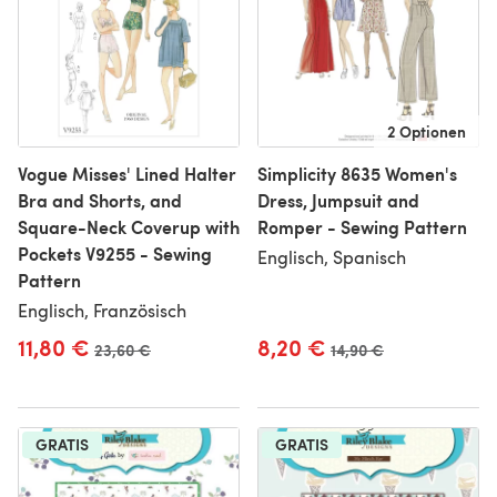
2 Optionen
Vogue Misses' Lined Halter
Simplicity 8635 Women's
Bra and Shorts, and
Dress, Jumpsuit and
Square-Neck Coverup with
Romper - Sewing Pattern
Pockets V9255 - Sewing
Englisch, Spanisch
Pattern
Englisch, Französisch
11,80 €
8,20 €
Alter Preis
23,60 €
Alter Preis
14,90 €
GRATIS
GRATIS