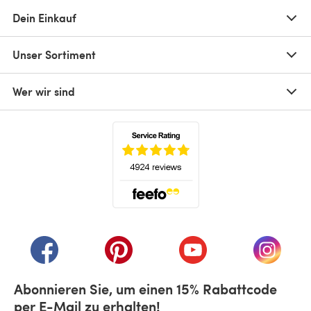
Dein Einkauf
Unser Sortiment
Wer wir sind
(öffnet sich in einem neuen Tab)
(öffnet sich in einem neuen Tab)
(öffnet sich in einem neuen Tab)
(öffnet sich in einem n
(öffnet 
Abonnieren Sie, um einen 15% Rabattcode
per E-Mail zu erhalten!