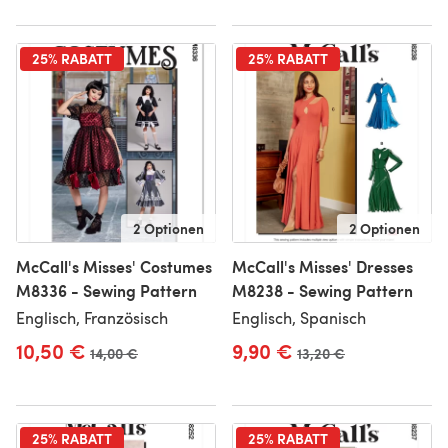
25% RABATT
25% RABATT
2 Optionen
2 Optionen
McCall's Misses' Costumes
McCall's Misses' Dresses
M8336 - Sewing Pattern
M8238 - Sewing Pattern
Englisch, Französisch
Englisch, Spanisch
10,50 €
9,90 €
Alter Preis
14,00 €
Alter Preis
13,20 €
25% RABATT
25% RABATT