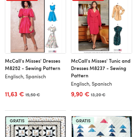
McCall's Misses' Dresses
McCall's Misses' Tunic and
M8252 - Sewing Pattern
Dresses M8237 - Sewing
Pattern
Englisch, Spanisch
Englisch, Spanisch
11,63 €
9,90 €
Alter Preis
15,50 €
Alter Preis
13,20 €
GRATIS
GRATIS