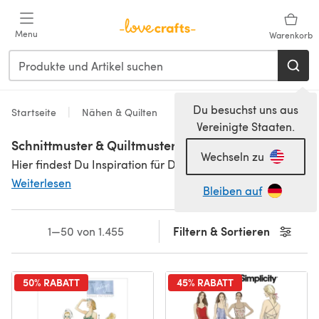
Zum Hauptinhalt springen
Menu
Warenkorb
Du besuchst uns aus
Startseite
Nähen & Quilten
Vereinigte Staaten.
Schnittmuster & Quiltmuster
Wechseln zu
Hier findest Du Inspiration für Dein nächstes Projekt! Entdecke Hunderte Schnittmuster und
Weiterlesen
Bleiben auf
Filtern & Sortieren
1—50 von 1.455
50% RABATT
45% RABATT