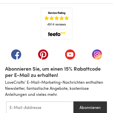
(öffnet sich in einem neuen Tab)
(öffnet sich in einem neuen Tab)
(öffnet sich in einem neuen Tab)
(öffnet sich in einem n
(öffnet 
Abonnieren Sie, um einen 15% Rabattcode
per E-Mail zu erhalten!
LoveCrafts' E-Mail-Marketing-Nachrichten enthalten
Newsletter, fantastische Angebote, kostenlose
Anleitungen und vieles mehr.
Abonnieren