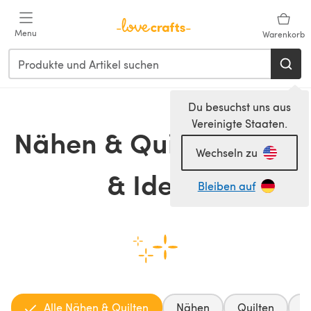
Zum Hauptinhalt springen
Menu
Warenkorb
Du besuchst uns aus
Vereinigte Staaten.
Nähen & Quilten Tipps
Wechseln zu
& Ideen
Bleiben auf
Alle Nähen & Quilten
Nähen
Quilten
R