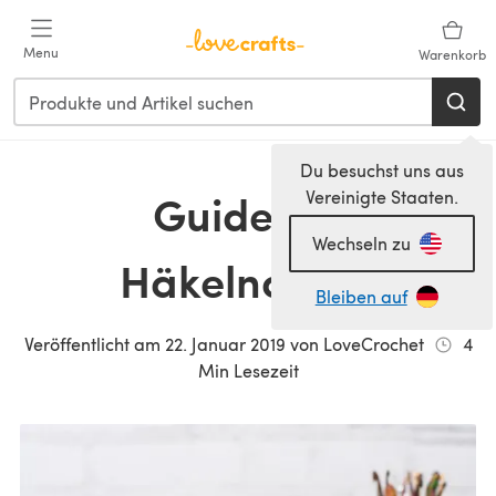
Zum Hauptinhalt springen
Menu
Warenkorb
Du besuchst uns aus
Guide für
Vereinigte Staaten.
Wechseln zu
Häkelnadeln
Bleiben auf
Veröffentlicht am
22. Januar 2019
von
LoveCrochet
4
Min Lesezeit