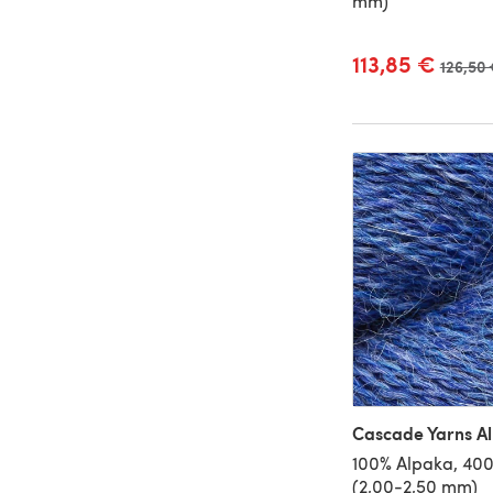
mm)
113,85 €
Alter P
126,50
Cascade Yarns A
100% Alpaka, 40
(2,00-2,50 mm)