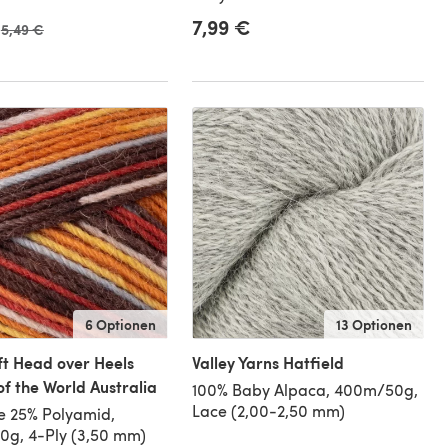
7,99 €
Alter Preis
5,49 €
6 Optionen
13 Optionen
ft Head over Heels
Valley Yarns Hatfield
of the World Australia
100% Baby Alpaca, 400m/50g,
Lace (2,00-2,50 mm)
e 25% Polyamid,
0g, 4-Ply (3,50 mm)