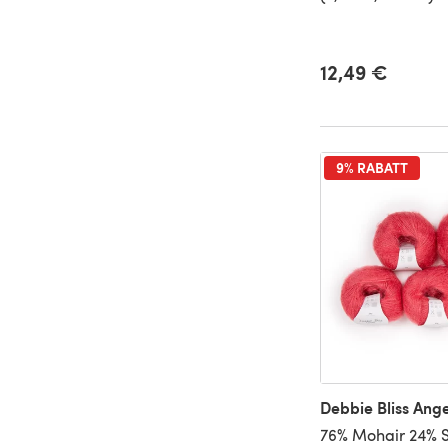
12,49 €
9% RABATT
Debbie Bliss Ange
76% Mohair 24% S