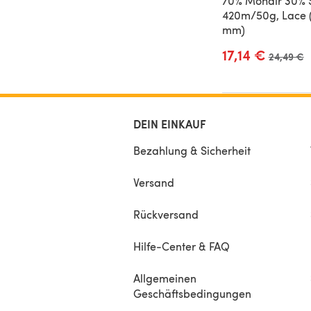
70% Mohair 30% 
420m/50g, Lace 
mm)
17,14 €
Alter Pre
24,49 €
DEIN EINKAUF
Bezahlung & Sicherheit
Versand
Rückversand
Hilfe-Center & FAQ
Allgemeinen
Geschäftsbedingungen