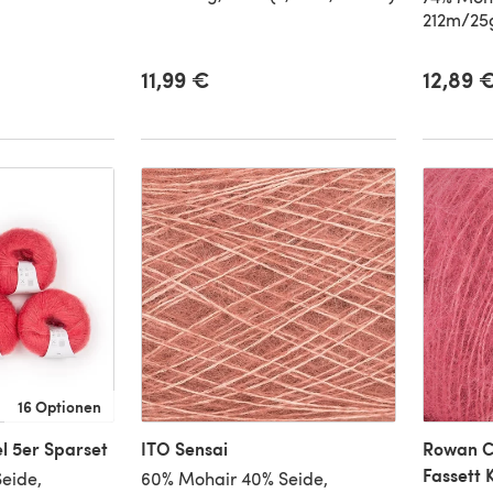
212m/25g
11,99 €
12,89 
16 Optionen
l 5er Sparset
ITO Sensai
Rowan C
Fassett 
eide,
60% Mohair 40% Seide,