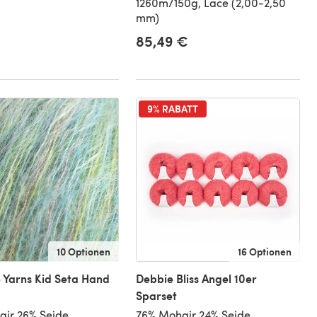
1260m/150g, Lace (2,00-2,50
mm)
85,49 €
9% RABATT
10 Optionen
16 Optionen
 Yarns Kid Seta Hand
Debbie Bliss Angel 10er
Sparset
ir 26% Seide,
76% Mohair 24% Seide,