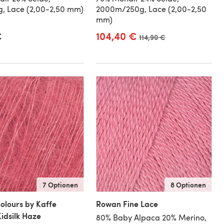
, Lace (2,00-2,50 mm)
2000m/250g, Lace (2,00-2,50
mm)
€
104,40 €
Alter Preis
114,90 €
7 Optionen
8 Optionen
olours by Kaffe
Rowan Fine Lace
Kidsilk Haze
80% Baby Alpaca 20% Merino,