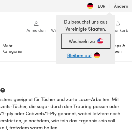
EUR
|
Ändern
Du besuchst uns aus
Vereinigte Staaten.
Anmelden
Wishlist
Meine Bibliothek
Warenkorb
Wechseln zu
Mehr
Tipps &
Anlässe
Kategorien
Ideen
Bleiben auf
ke
stens geeignet für Tücher und zarte Lace-Arbeiten. Mit
zeits-Tücher, die sogar durch den Trauring passen oder
e/2-ply oder Cobweb/1-Ply genannt, wobei letztere noch
stricken, je nachdem, wie fein das Ergebnis sein soll.
äkelt, trotzdem warm halten.