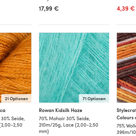
17,99 €
4,39 €
21 Optionen
71 Optionen
aca
Rowan Kidsilk Haze
Stylecra
Colours 
 30% Seide,
70% Mohair 30% Seide,
(2,00-2,50
210m/25g, Lace (2,00-2,50
75% Woll
mm)
396m/10