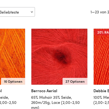
1—23 von 
20% RA
16 Optionen
27 Optionen
l
Berroco Aerial
Debbie B
eide,
65% Mohair 35% Seide,
100% Me
2,00-2,50
260m/25g, Lace (2,00-2,50
(2,00-2
mm)