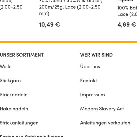
Seide,
70% Mohair 30% Mikrofaser,
(2,00-2,50
200m/25g, Lace (2,00-2,50
100% Ba
mm)
Lace (2
10,49 €
4,89 €
is
UNSER SORTIMENT
WER WIR SIND
Wolle
Über uns
Stickgarn
Kontakt
Stricknadeln
Impressum
Häkelnadeln
Modern Slavery Act
Strickanleitungen
Anleitungen verkaufen
Kostenlose Strickanleitungen