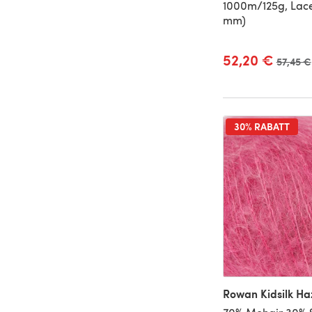
1000m/125g, Lace
mm)
52,20 €
Alter Pr
57,45 €
30% RABATT
Rowan Kidsilk Ha