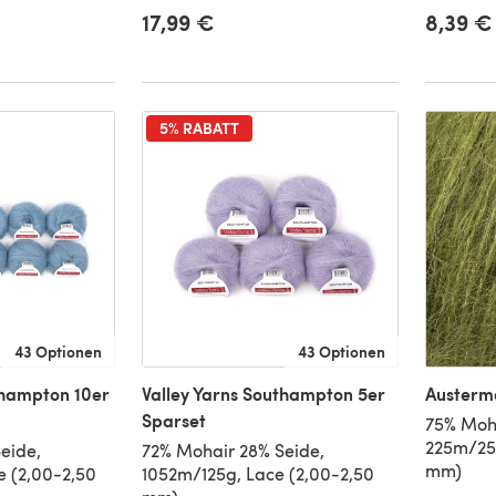
17,99 €
8,39 €
5% RABATT
43 Optionen
43 Optionen
thampton 10er
Valley Yarns Southampton 5er
Austerma
Sparset
75% Moha
225m/25g
eide,
72% Mohair 28% Seide,
mm)
 (2,00-2,50
1052m/125g, Lace (2,00-2,50