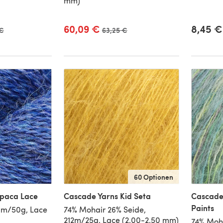
mm)
60,09 €
8,45 €
reis
 €
Alter Preis
63,25 €
60 Optionen
lpaca Lace
Cascade Yarns Kid Seta
Cascade
Paints
0m/50g, Lace
74% Mohair 26% Seide,
212m/25g, Lace (2,00-2,50 mm)
74% Moha