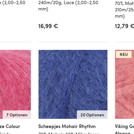
 (2,00-2,50
240m/20g, Lace (2,00-2,50
70% Moh
mm)
210m/25g
mm)
16,99 €
12,79 
eis
NEU
7 Optionen
20 Optionen
ze Colour
Scheepjes Mohair Rhythm
Viking G
Alpaca