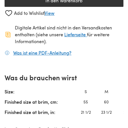
In den Warenkorb
Add to Wishlist
View
Digitale Artikel sind nicht in den Versandkosten
(öffnet sich in ein
enthalten (siehe unsere
Lieferseite
für weitere
Informationen).
Was ist eine PDF-Anleitung?
(öffnet sich in einem neuen
Was du brauchen wirst
Size:
S
M
Finished size at brim, cm:
55
60
Finished size at brim, in:
21 1/2
23 1/2
25