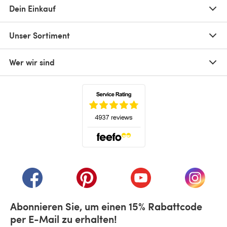
Dein Einkauf
Unser Sortiment
Wer wir sind
(öffnet sich in einem neuen Tab)
(öffnet sich in einem neuen Tab)
(öffnet sich in einem neuen Tab)
(öffnet sich in einem n
(öffnet 
Abonnieren Sie, um einen 15% Rabattcode
per E-Mail zu erhalten!