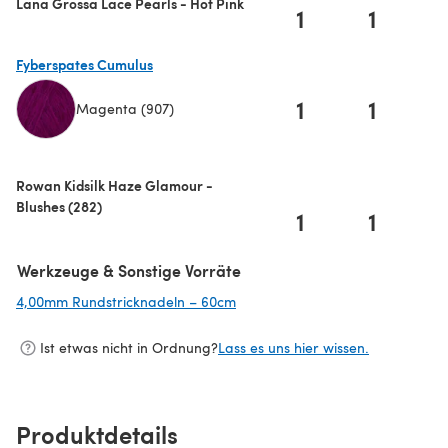
Lana Grossa Lace Pearls - Hot Pink
1
1
Fyberspates Cumulus
1
1
Magenta (907)
(öffnet sich in einem neuen Tab)
Rowan Kidsilk Haze Glamour -
Blushes (282)
1
1
Werkzeuge & Sonstige Vorräte
4,00mm Rundstricknadeln – 60cm
(öffnet sich in einem neuen Tab)
Ist etwas nicht in Ordnung?
Lass es uns hier wissen.
Produktdetails