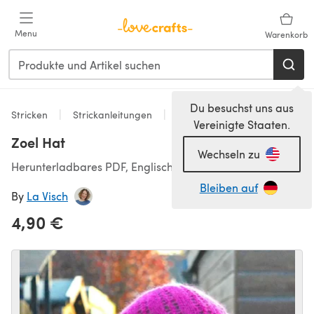
Zum Hauptinhalt springen
Menu
Warenkorb
Du besuchst uns aus
Stricken
Strickanleitungen
Accessoires
Vereinigte Staaten.
Zoel Hat
Wechseln zu
Herunterladbares PDF, Englisch
Bleiben auf
By
La Visch
4,90 €