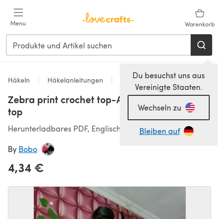
Zum Hauptinhalt springen
Menu
Warenkorb
Du besuchst uns aus
Häkeln
Häkelanleitungen
Tops
Vereinigte Staaten.
Zebra print crochet top-Animal print crochet
Wechseln zu
top
Herunterladbares PDF, Englisch
Bleiben auf
By
Bobo
4,34 €