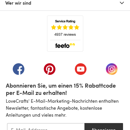
Wer wir sind
(öffnet sich in einem neuen Tab)
(öffnet sich in einem neuen Tab)
(öffnet sich in einem neuen Tab)
(öffnet sich in einem n
(öffnet 
Abonnieren Sie, um einen 15% Rabattcode
per E-Mail zu erhalten!
LoveCrafts' E-Mail-Marketing-Nachrichten enthalten
Newsletter, fantastische Angebote, kostenlose
Anleitungen und vieles mehr.
Abonnieren