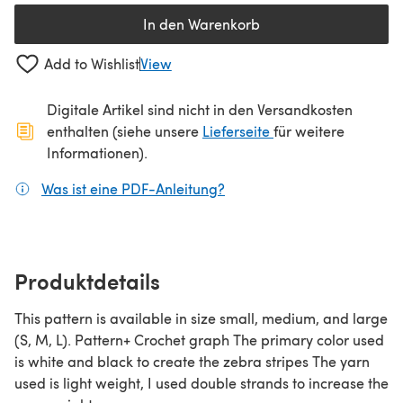
In den Warenkorb
Add to Wishlist
View
Digitale Artikel sind nicht in den Versandkosten
(öffnet sich in ein
enthalten (siehe unsere
Lieferseite
für weitere
Informationen).
Was ist eine PDF-Anleitung?
(öffnet sich in einem neuen
Produktdetails
This pattern is available in size small, medium, and large
(S, M, L). Pattern+ Crochet graph The primary color used
is white and black to create the zebra stripes The yarn
used is light weight, I used double strands to increase the