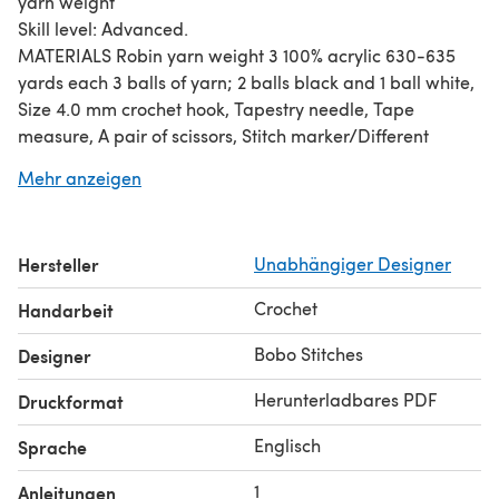
yarn weight
Skill level: Advanced.
MATERIALS Robin yarn weight 3 100% acrylic 630-635
yards each 3 balls of yarn; 2 balls black and 1 ball white,
Size 4.0 mm crochet hook, Tapestry needle, Tape
measure, A pair of scissors, Stitch marker/Different
colored yarn
Mehr anzeigen
Gauge: 8 rows x 15 sts
SIZE INFORMATION Size is available in S,M,L This
pattern is measurement based.
Hersteller
Unabhängiger Designer
Once you use the pattern to create a finished product,
tag @bobostitches on Instagram or Facebook as the
Crochet
Handarbeit
designer
Bobo Stitches
Designer
Herunterladbares PDF
Druckformat
Englisch
Sprache
1
Anleitungen