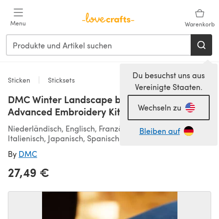
Zum Hauptinhalt springen
Menu
Warenkorb
Du besuchst uns aus
Sticken
Sticksets
Vereinigte Staaten.
DMC Winter Landscape by Georgie K. Emery
Wechseln zu
Advanced Embroidery Kit
Niederländisch, Englisch, Französisch, Deutsch,
Bleiben auf
Italienisch, Japanisch, Spanisch
By
DMC
27,49 €