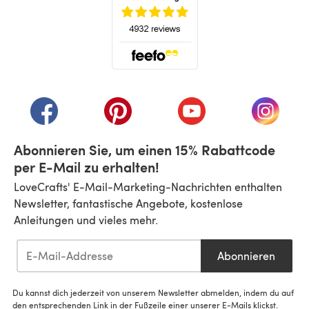
(öffnet sich in einem neuen Tab)
(öffnet sich in einem neuen Tab)
(öffnet sich in einem neuen Tab)
(öffnet sich in einem n
(öffnet 
Abonnieren Sie, um einen 15% Rabattcode
per E-Mail zu erhalten!
LoveCrafts' E-Mail-Marketing-Nachrichten enthalten
Newsletter, fantastische Angebote, kostenlose
Anleitungen und vieles mehr.
Abonnieren
Du kannst dich jederzeit von unserem Newsletter abmelden, indem du auf
den entsprechenden Link in der Fußzeile einer unserer E-Mails klickst.