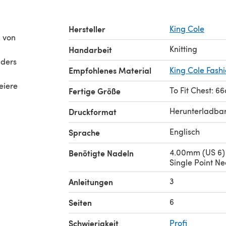
Hersteller
King Cole
Knitting
Handarbeit
nders
Empfohlenes Material
King Cole Fash
eiere
To Fit Chest: 6
Fertige Größe
Herunterladba
Druckformat
Englisch
Sprache
4.00mm (US 6)
Benötigte Nadeln
Single Point Ne
3
Anleitungen
6
Seiten
Schwierigkeit
Profi