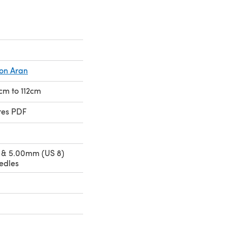
ion Aran
6cm to 112cm
res PDF
 & 5.00mm (US 8)
edles