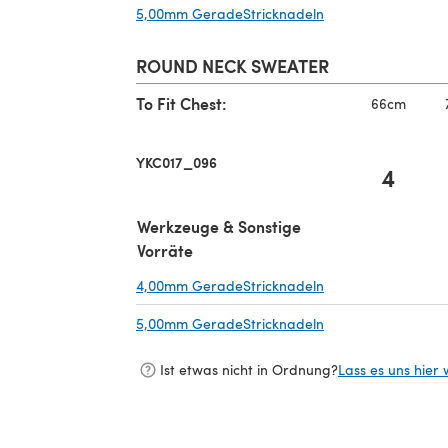
5,00mm GeradeStricknadeln
(öffnet sich in ein
ROUND NECK SWEATER
To Fit Chest:
66cm
YKC017_096
4
Werkzeuge & Sonstige
Vorräte
4,00mm GeradeStricknadeln
(öffnet sich in ein
5,00mm GeradeStricknadeln
(öffnet sich in ein
Ist etwas nicht in Ordnung?
Lass es uns hier 