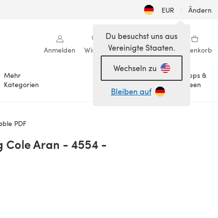
EUR
|
Ändern
Du besuchst uns aus
Vereinigte Staaten.
Anmelden
Wishlist
Meine Bibliothek
Warenkorb
Wechseln zu
Mehr
Tipps &
Anlässe
Kategorien
Ideen
Bleiben auf
able PDF
 Cole Aran - 4554 -