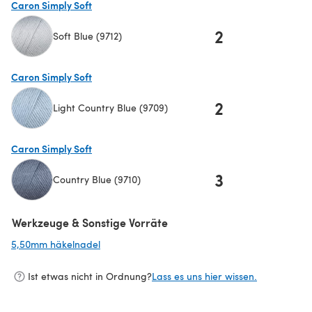
Caron Simply Soft
2
Soft Blue (9712)
(öffnet sich in einem neuen Tab)
Caron Simply Soft
2
Light Country Blue (9709)
(öffnet sich in einem neuen Tab)
Caron Simply Soft
3
Country Blue (9710)
(öffnet sich in einem neuen Tab)
Werkzeuge & Sonstige Vorräte
5,50mm häkelnadel
(öffnet sich in einem neuen Tab)
Ist etwas nicht in Ordnung?
Lass es uns hier wissen.