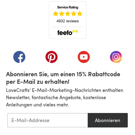
(öffnet sich in einem neuen Tab)
(öffnet sich in einem neuen Tab)
(öffnet sich in einem neuen Tab)
(öffnet sich in einem n
(öffnet 
Abonnieren Sie, um einen 15% Rabattcode
per E-Mail zu erhalten!
LoveCrafts' E-Mail-Marketing-Nachrichten enthalten
Newsletter, fantastische Angebote, kostenlose
Anleitungen und vieles mehr.
Abonnieren