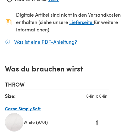
Digitale Artikel sind nicht in den Versandkosten
(öffnet sich in ein
enthalten (siehe unsere
Lieferseite
für weitere
Informationen).
Was ist eine PDF-Anleitung?
(öffnet sich in einem neuen
Was du brauchen wirst
THROW
Size:
64in x 64in
Caron Simply Soft
1
White (9701)
(öffnet sich in einem neuen Tab)