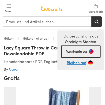
Zum Hauptinhalt springen
Menu
Warenkorb
Du besuchst uns aus
Häkeln
Häkelanleitungen
Decken
Vereinigte Staaten.
Lacy Square Throw in Caron Simply Soft -
Wechseln zu
Downloadable PDF
Herunterladbares PDF, Englisch
Bleiben auf
By
Caron
Gratis