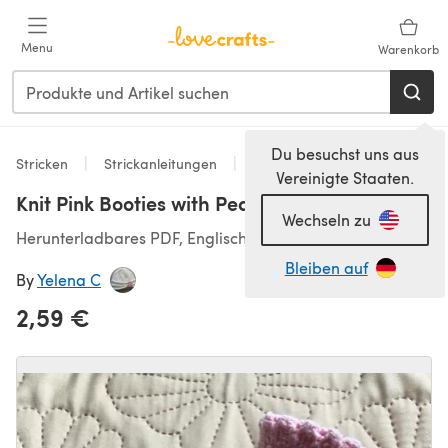
Zum Hauptinhalt springen
Menu
Warenkorb
Du besuchst uns aus
Stricken
Strickanleitungen
Babyschuhe
Vereinigte Staaten.
Knit Pink Booties with Pearls
Wechseln zu
Herunterladbares PDF, Englisch
Bleiben auf
By
Yelena C
2,59 €