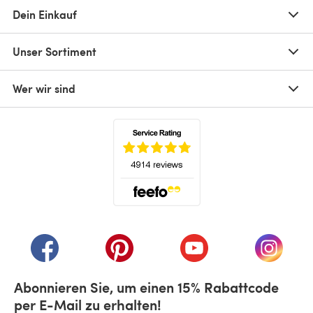
Dein Einkauf
Unser Sortiment
Wer wir sind
(öffnet sich in einem neuen Tab)
(öffnet sich in einem neuen Tab)
(öffnet sich in einem neuen Tab)
(öffnet sich in einem n
(öffnet 
Abonnieren Sie, um einen 15% Rabattcode
per E-Mail zu erhalten!