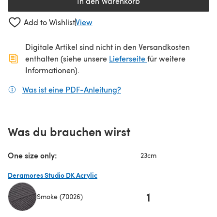
In den Warenkorb
Add to Wishlist
View
Digitale Artikel sind nicht in den Versandkosten
(öffnet sich in ein
enthalten (siehe unsere
Lieferseite
für weitere
Informationen).
Was ist eine PDF-Anleitung?
(öffnet sich in einem neuen
Was du brauchen wirst
One size only:
23cm
Deramores Studio DK Acrylic
1
Smoke (70026)
(öffnet sich in einem neuen Tab)