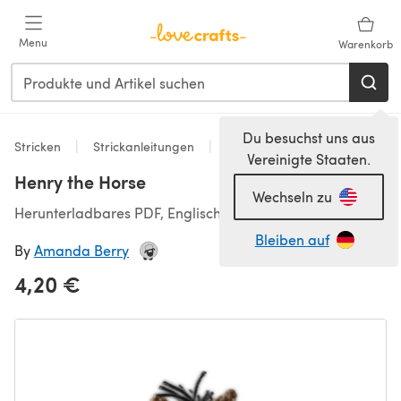
Zum Hauptinhalt springen
Menu
Warenkorb
Du besuchst uns aus
Stricken
Strickanleitungen
Spielzeug
Vereinigte Staaten.
Henry the Horse
Wechseln zu
Herunterladbares PDF, Englisch
Bleiben auf
By
Amanda Berry
4,20 €