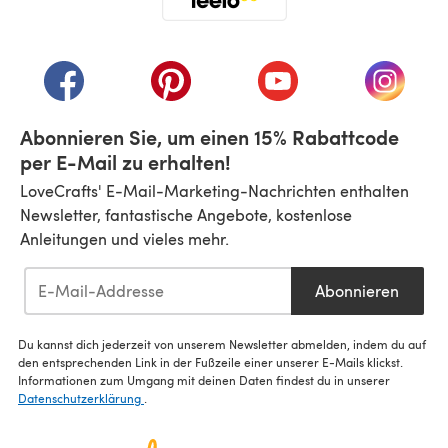
(öffnet sich in einem neuen Tab)
(öffnet sich in einem neuen Tab)
(öffnet sich in einem neuen Tab)
(öffnet sich in einem n
(öffnet 
Abonnieren Sie, um einen 15% Rabattcode
per E-Mail zu erhalten!
LoveCrafts' E-Mail-Marketing-Nachrichten enthalten
Newsletter, fantastische Angebote, kostenlose
Anleitungen und vieles mehr.
Abonnieren
Du kannst dich jederzeit von unserem Newsletter abmelden, indem du auf
den entsprechenden Link in der Fußzeile einer unserer E-Mails klickst.
Informationen zum Umgang mit deinen Daten findest du in unserer
Datenschutzerklärung
.