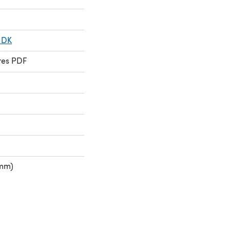
 DK
res PDF
 mm)