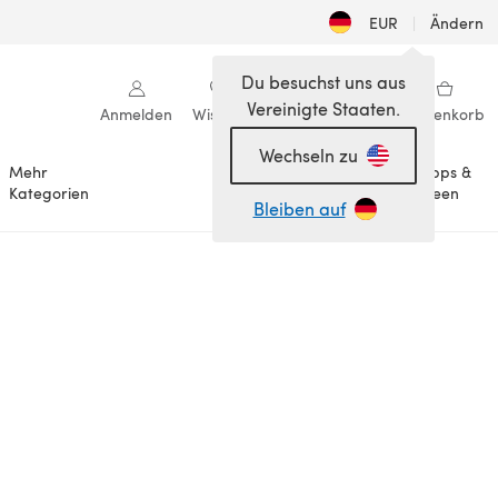
EUR
|
Ändern
Du besuchst uns aus
Vereinigte Staaten.
Anmelden
Wishlist
Meine Bibliothek
Warenkorb
Wechseln zu
Mehr
Tipps &
Anlässe
Kategorien
Ideen
Bleiben auf