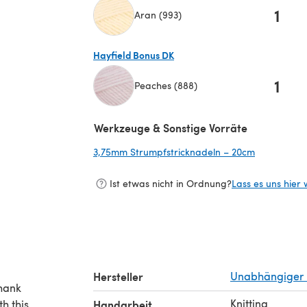
1
Aran (993)
(öffnet sich in einem neuen Tab)
Hayfield Bonus DK
1
Peaches (888)
(öffnet sich in einem neuen Tab)
Werkzeuge & Sonstige Vorräte
3,75mm Strumpfstricknadeln – 20cm
(öffnet sic
Ist etwas nicht in Ordnung?
Lass es uns hier 
Hersteller
Unabhängiger 
thank
Knitting
th this
Handarbeit