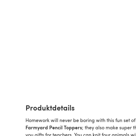
Produktdetails
Homework will never be boring with this fun set of
Farmyard Pencil Toppers
; they also make super 
you gifts for teachers. You can knit four animals wi