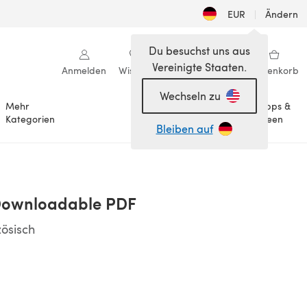
EUR
|
Ändern
Du besuchst uns aus
Vereinigte Staaten.
Anmelden
Wishlist
Meine Bibliothek
Warenkorb
Wechseln zu
Mehr
Tipps &
Anlässe
Kategorien
Ideen
Bleiben auf
 Downloadable PDF
zösisch