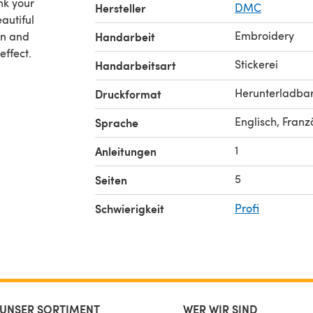
nk your
Hersteller
DMC
autiful
Embroidery
in and
Handarbeit
effect.
Stickerei
Handarbeitsart
Herunterladba
Druckformat
Englisch, Franz
Sprache
1
Anleitungen
5
Seiten
Schwierigkeit
Profi
UNSER SORTIMENT
WER WIR SIND