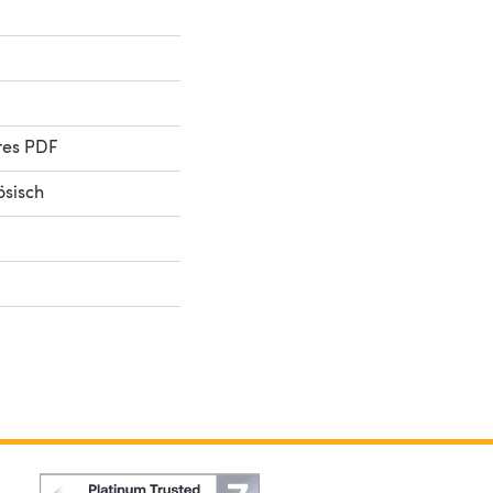
res PDF
ösisch