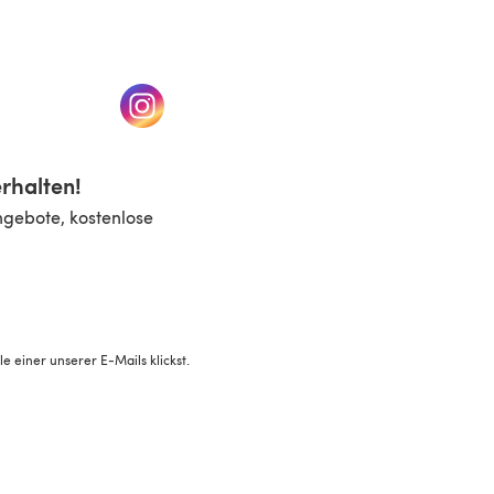
n einem neuen Tab)
(öffnet sich in einem neuen Tab)
rhalten!
ngebote, kostenlose
 einer unserer E-Mails klickst.