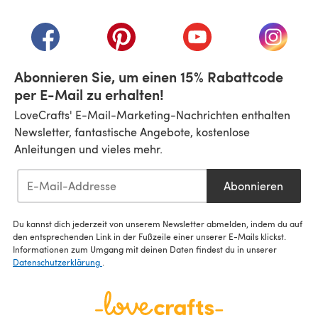
(öffnet sich in einem neuen Tab)
(öffnet sich in einem neuen Tab)
(öffnet sich in einem neuen Tab)
(öffnet sich in einem n
(öffnet 
Abonnieren Sie, um einen 15% Rabattcode
per E-Mail zu erhalten!
LoveCrafts' E-Mail-Marketing-Nachrichten enthalten
Newsletter, fantastische Angebote, kostenlose
Anleitungen und vieles mehr.
Abonnieren
Du kannst dich jederzeit von unserem Newsletter abmelden, indem du auf
den entsprechenden Link in der Fußzeile einer unserer E-Mails klickst.
Informationen zum Umgang mit deinen Daten findest du in unserer
Datenschutzerklärung
.