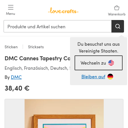
Zum Hauptinhalt springen
Menu
Warenkorb
Du besuchst uns aus
Sticken
Sticksets
Vereinigte Staaten.
DMC Cannes Tapestry Canvas - 30 x 42cm
Wechseln zu
Englisch, Französisch, Deutsch, Spanisch
Bleiben auf
By
DMC
38,40 €