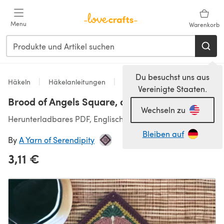
Zum Hauptinhalt springen
Menu
Warenkorb
Du besuchst uns aus
Häkeln
Häkelanleitungen
Instructions and Components
Vereinigte Staaten.
Brood of Angels Square, a Legacy Square
Wechseln zu
Herunterladbares PDF, Englisch
Bleiben auf
By
A Yarn of Serendipity
3,11 €