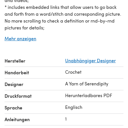
and videos;
* includes embedded links that allow users to go back
and forth from a word/stitch and corresponding picture.
No more scrolling to check a definition or rnd-by-rnd
pictures for details;
* 39 stitches per side;
Mehr anzeigen
* 11’ x 11” - 4.5 mm hook; 12” x 12” - 5 mm hook;
* uses sc, hdc, FPhdc, BPhdc, BLhdc, dc, FPdc, BPdc,
3dc-cluster, dc2tog, BLdc, tr, dtr, puff, X-st, mod X-st and
Hersteller
Unabhängiger Designer
HPS. Videos of puff, X-st, mod X-st and HPS are included
in the pattern.
Crochet
Handarbeit
A Yarn of Serendipity
Designer
Herunterladbares PDF
Druckformat
Englisch
Sprache
1
Anleitungen