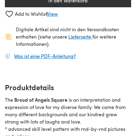
In den Warenkorb
Add to Wishlist
View
Digitale Artikel sind nicht in den Versandkosten
(öffnet sich in ein
enthalten (siehe unsere
Lieferseite
für weitere
Informationen).
Was ist eine PDF-Anleitung?
(öffnet sich in einem neuen
Produktdetails
Brood of Angels Square
The
is an interpretation and
expression of love for my diverse family. We came from
many different backgrounds and our kindred grew
strong with lots of laughs and love.
* advanced skill level pattern with rnd-by-rnd pictures