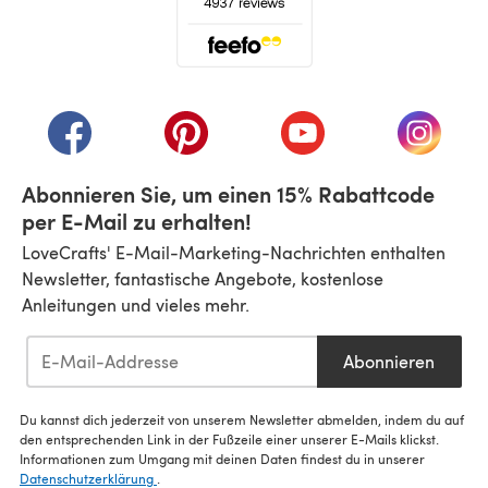
(öffnet sich in einem neuen Tab)
(öffnet sich in einem neuen Tab)
(öffnet sich in einem neuen Tab)
(öffnet sich in einem n
(öffnet 
Abonnieren Sie, um einen 15% Rabattcode
per E-Mail zu erhalten!
LoveCrafts' E-Mail-Marketing-Nachrichten enthalten
Newsletter, fantastische Angebote, kostenlose
Anleitungen und vieles mehr.
Abonnieren
Du kannst dich jederzeit von unserem Newsletter abmelden, indem du auf
den entsprechenden Link in der Fußzeile einer unserer E-Mails klickst.
Informationen zum Umgang mit deinen Daten findest du in unserer
Datenschutzerklärung
.