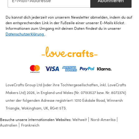
Abonnieren
Du kannst dich jederzeit von unserem Newsletter abmelden, indem du auf
den entsprechenden Link in der Fußzeile einer unserer E-Mails klickst.
Informationen zum Umgang mit deinen Daten findest du in unserer
Datenschutzerklärung
.
LoveCrafts Group Ltd (oder ihre Tochtergesellschaften, inkl. LoveCrafts
Makers Ltd) 2026, in England und Wales (Nr. 07193527 bzw. Nr. 8072374)
unter der folgenden Adresse registriert: 1010 Eskdale Road, Winnersh
Triangle, Wokingham, UK, RG41 5TS.
Besuche unsere internationalen Websites:
Weltweit
Nord-Amerika
Australien
Frankreich
Boys' Tobias hooded Top in