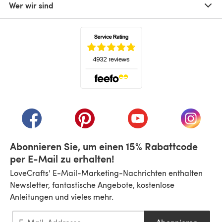
Wer wir sind
(öffnet sich in einem neuen Tab)
(öffnet sich in einem neuen Tab)
(öffnet sich in einem neuen Tab)
(öffnet sich in einem n
(öffnet 
Abonnieren Sie, um einen 15% Rabattcode
per E-Mail zu erhalten!
LoveCrafts' E-Mail-Marketing-Nachrichten enthalten
Newsletter, fantastische Angebote, kostenlose
Anleitungen und vieles mehr.