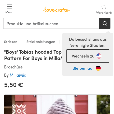
Zum Hauptinhalt springen
Menu
Warenkorb
Du besuchst uns aus
Stricken
Strickanleitungen
Pullover
Vereinigte Staaten.
"Boys' Tobias hooded Top" - Top Knitting
Wechseln zu
Pattern For Boys in MillaMia Merino Wool
Broschüre
Bleiben auf
By
MillaMia
5,50 €