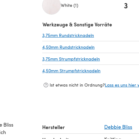
3
White (1)
(öffnet sich in einem neuen Tab)
Werkzeuge & Sonstige Vorräte
3,75mm Rundstricknadeln
(öffnet sich in einem 
4,50mm Rundstricknadeln
(öffnet sich in einem 
3,75mm Strumpfstricknadeln
(öffnet sich in ein
4,50mm Strumpfstricknadeln
(öffnet sich in ein
Ist etwas nicht in Ordnung?
Lass es uns hier 
e Bliss
Hersteller
Debbie Bliss
ich