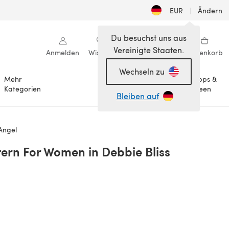
EUR
|
Ändern
Du besuchst uns aus
Vereinigte Staaten.
Anmelden
Wishlist
Meine Bibliothek
Warenkorb
Wechseln zu
Mehr
Tipps &
Anlässe
Kategorien
Ideen
Bleiben auf
Angel
tern For Women in Debbie Bliss