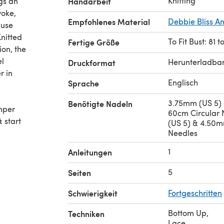
Knitting
ngs an
Handarbeit
yoke,
Empfohlenes Material
Debbie Bliss A
ause
Knitted
To Fit Bust: 81 t
Fertige Größe
ion, the
el
Herunterladba
Druckformat
r in
Englisch
Sprache
3.75mm (US 5)
Benötigte Nadeln
mper
60cm Circular 
 start
(US 5) & 4.50m
Needles
1
Anleitungen
nitting
5
Seiten
Schwierigkeit
Fortgeschritten
Bottom Up
,
Techniken
Lace
,