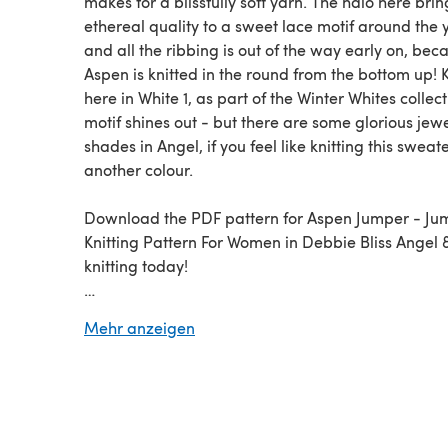
makes for a blissfully soft yarn. The halo here bri
ethereal quality to a sweet lace motif around the 
and all the ribbing is out of the way early on, bec
Aspen is knitted in the round from the bottom up! 
here in White 1, as part of the Winter Whites collect
motif shines out - but there are some glorious jew
shades in Angel, if you feel like knitting this sweate
another colour.
Download the PDF pattern for Aspen Jumper - Ju
Knitting Pattern For Women in Debbie Bliss Angel &
knitting today!
Discover thousands of downloadables and
FREE k
Mehr anzeigen
patterns
at LoveCrafts.com.