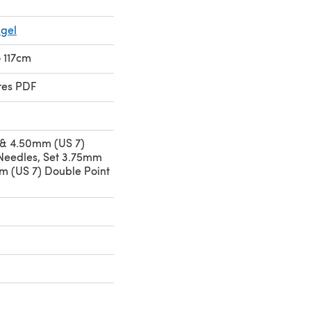
ngel
o 117cm
res PDF
 & 4.50mm (US 7)
Needles, Set 3.75mm
m (US 7) Double Point