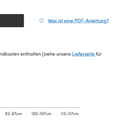
Was ist eine PDF-Anleitung?
(öffnet sic
(öffnet sich in e
sandkosten enthalten (siehe unsere
Lieferseite
für
92-97cm
102-107cm
112-117cm