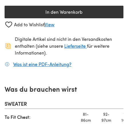
In den Warenkorb
Add to Wishlist
View
Digitale Artikel sind nicht in den Versandkosten
(öffnet sich in ein
enthalten (siehe unsere
Lieferseite
für weitere
Informationen).
Was ist eine PDF-Anleitung?
(öffnet sich in einem neuen
Was du brauchen wirst
SWEATER
81-
92-
10
To Fit Chest:
86cm
97cm
107