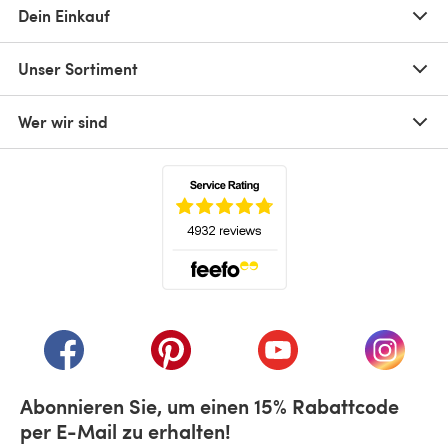
Dein Einkauf
Unser Sortiment
Wer wir sind
(öffnet sich in einem neuen Tab)
(öffnet sich in einem neuen Tab)
(öffnet sich in einem neuen Tab)
(öffnet sich in einem n
(öffnet 
Abonnieren Sie, um einen 15% Rabattcode
per E-Mail zu erhalten!