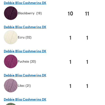
Debbie Bliss Cashmerino DK
10
11
1
Blackberry (19)
(öffnet sich in einem neuen Tab)
Debbie Bliss Cashmerino DK
1
1
Ecru (02)
(öffnet sich in einem neuen Tab)
Debbie Bliss Cashmerino DK
1
1
Fuchsia (20)
(öffnet sich in einem neuen Tab)
Debbie Bliss Cashmerino DK
1
1
Lilac (21)
(öffnet sich in einem neuen Tab)
Debbie Bliss Cashmerino DK