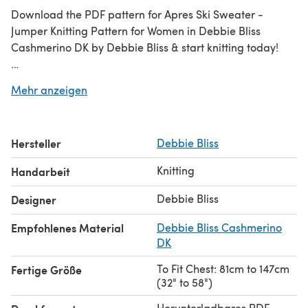
Download the PDF pattern for Apres Ski Sweater -
Jumper Knitting Pattern for Women in Debbie Bliss
Cashmerino DK by Debbie Bliss & start knitting today!
Discover thousands of downloadables and
FREE knitting
Mehr anzeigen
patterns
at LoveCrafts.com.
Hersteller
Debbie Bliss
Knitting
Handarbeit
Debbie Bliss
Designer
Empfohlenes Material
Debbie Bliss Cashmerino
DK
To Fit Chest: 81cm to 147cm
Fertige Größe
(32" to 58")
Herunterladbares PDF