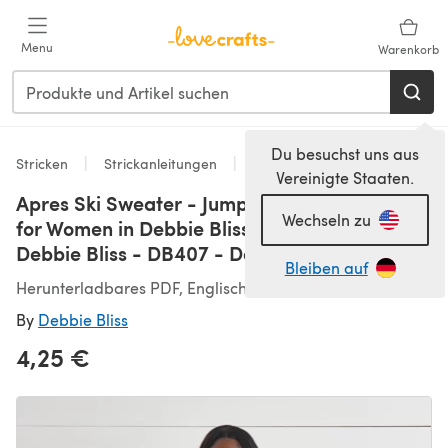
Zum Hauptinhalt springen
Menu
Warenkorb
Du besuchst uns aus
Stricken
Strickanleitungen
Pullover
Vereinigte Staaten.
Apres Ski Sweater - Jumper Knitting Pattern
Wechseln zu
for Women in Debbie Bliss Cashmerino DK by
Debbie Bliss - DB407 - Downloadable PDF
Bleiben auf
Herunterladbares PDF, Englisch
By
Debbie Bliss
4,25 €