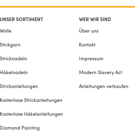
cm)
UNSER SORTIMENT
WER WIR SIND
over 28
Wolle
Über uns
ge to
 only
Stickgarn
Kontakt
Stricknadeln
Impressum
Häkelnadeln
Modern Slavery Act
Strickanleitungen
Anleitungen verkaufen
Kostenlose Strickanleitungen
Kostenlose Häkelanleitungen
Diamond Painting