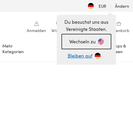
EUR
|
Ändern
Du besuchst uns aus
Vereinigte Staaten.
Anmelden
Wishlist
Meine Bibliothek
Warenkorb
Wechseln zu
Mehr
Tipps &
Anlässe
Kategorien
Ideen
Bleiben auf