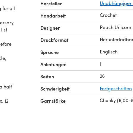
Hersteller
Unabhängiger 
for all
Crochet
Handarbeit
ersary,
Peach.Unicorn
Designer
list
Herunterladba
Druckformat
before
Englisch
Sprache
cle,
1
Anleitungen
26
Seiten
a half
Schwierigkeit
Fortgeschritten
Chunky (6,00-
Garnstärke
. 12