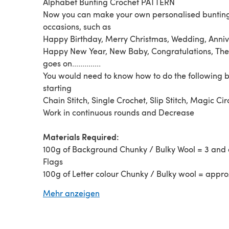
Alphabet Bunting Crochet PATTERN
Now you can make your own personalised bunting 
occasions, such as
Happy Birthday, Merry Christmas, Wedding, Anniv
Happy New Year, New Baby, Congratulations, The 
goes on..............
You would need to know how to do the following 
starting
Chain Stitch, Single Crochet, Slip Stitch, Magic Cir
Work in continuous rounds and Decrease
Materials Required:
100g of Background Chunky / Bulky Wool = 3 and 
Flags
100g of Letter colour Chunky / Bulky wool = approx
flags
Mehr anzeigen
5.00mm Crochet Hook
Yarn / Tapestry Needle for sewing
Stitch Marker