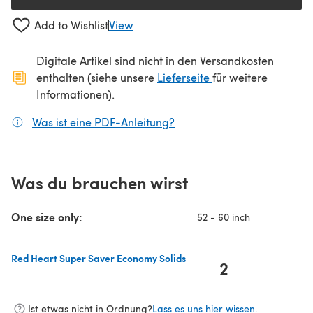
Add to Wishlist
View
Digitale Artikel sind nicht in den Versandkosten
(öffnet sich in ein
enthalten (siehe unsere
Lieferseite
für weitere
Informationen).
Was ist eine PDF-Anleitung?
(öffnet sich in einem neuen
Was du brauchen wirst
One size only:
52 - 60 inch
Red Heart Super Saver Economy Solids
2
(öffnet sich in einem neuen Tab)
Ist etwas nicht in Ordnung?
Lass es uns hier wissen.