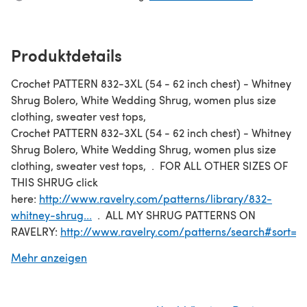
Produktdetails
Crochet PATTERN 832-3XL (54 - 62 inch chest) - Whitney
Shrug Bolero, White Wedding Shrug, women plus size
clothing, sweater vest tops,
Crochet PATTERN 832-3XL (54 - 62 inch chest) - Whitney
Shrug Bolero, White Wedding Shrug, women plus size
clothing, sweater vest tops, . FOR ALL OTHER SIZES OF
THIS SHRUG click
here:
http://www.ravelry.com/patterns/library/832-
whitney-shrug...
. ALL MY SHRUG PATTERNS ON
RAVELRY:
http://www.ravelry.com/patterns/search#sort=be
SHRUG . CLICK HERE TO ENTER MY RAVELRY PATTERN
Mehr anzeigen
SHOP:
http://www.ravelry.com/designers/emi-
harrington
.