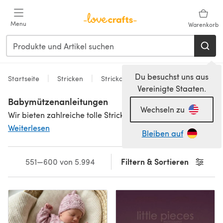
Zum Hauptinhalt springen
Menu
Warenkorb
Du besuchst uns aus
Startseite
Stricken
Strickanleitungen
Vereinigte Staaten.
Babymützenanleitungen
Wechseln zu
Wir bieten zahlreiche tolle Strickanleitungen und Strickmuster für Babymützen, darunter niedliche Beanies in zarten Pastelltönen sowie Zebra-, Giraffen- und Froschdesigns für jede Jahreszeit. Von süß bis verrückt, hier ist für jeden Geschmack etwas dabei. Du hast die Qual der Wahl! Entdecke auch unsere zuckersüßen
Weiterlesen
Bleiben auf
Filtern & Sortieren
551—600 von 5.994