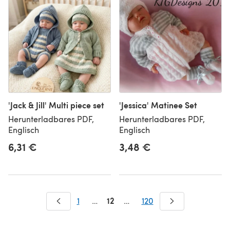
'Jack & Jill' Multi piece set
'Jessica' Matinee Set
Herunterladbares PDF,
Herunterladbares PDF,
Englisch
Englisch
6,31 €
3,48 €
12
1
…
…
120