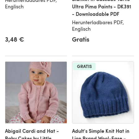
Ultra Pima Paints - DK391
Englisch
- Downloadable PDF
Herunterladbares PDF,
Englisch
3,48 €
Gratis
GRATIS
Abigail Cardi and Hat -
Adult's Simple Knit Hat in
Baby Cakes by Little
Lion Brand Wool-Ease -