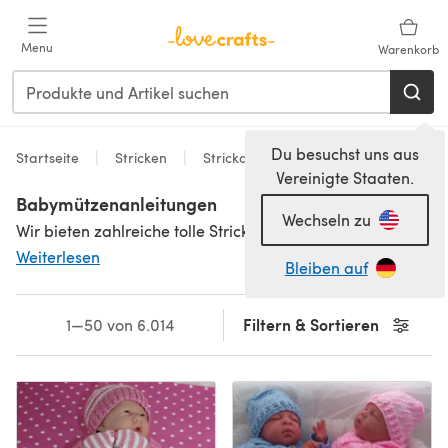
Zum Hauptinhalt springen
Menu
Warenkorb
Du besuchst uns aus
Startseite
Stricken
Strickanleitungen
Vereinigte Staaten.
Babymützenanleitungen
Wechseln zu
Wir bieten zahlreiche tolle Strickanleitungen und Strickmuster für Babymützen, darunter niedliche Beanies in zarten Pastelltönen sowie Zebra-, Giraffen- und Froschdesigns für jede Jahreszeit. Von süß bis verrückt, hier ist für jeden Geschmack etwas dabei. Du hast die Qual der Wahl! Entdecke auch unsere zuckersüßen
Weiterlesen
Bleiben auf
Filtern & Sortieren
1—50 von 6.014