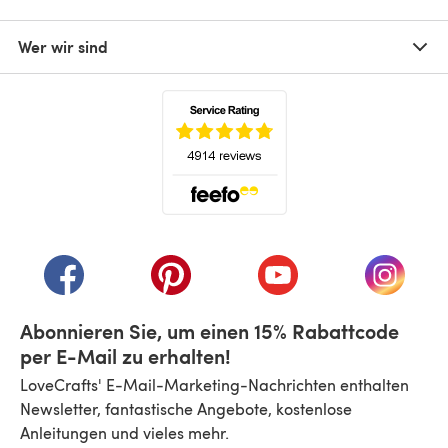
Wer wir sind
(öffnet sich in einem neuen Tab)
(öffnet sich in einem neuen Tab)
(öffnet sich in einem neuen Tab)
(öffnet sich in einem n
(öffnet 
Abonnieren Sie, um einen 15% Rabattcode
per E-Mail zu erhalten!
LoveCrafts' E-Mail-Marketing-Nachrichten enthalten
Newsletter, fantastische Angebote, kostenlose
Anleitungen und vieles mehr.