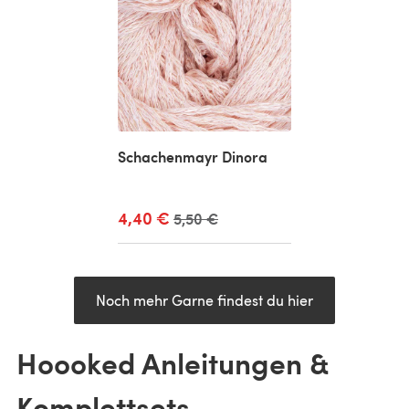
Schachenmayr Dinora
4,40 €
Alter Preis
5,50 €
Noch mehr Garne findest du hier
Hoooked Anleitungen &
Komplettsets