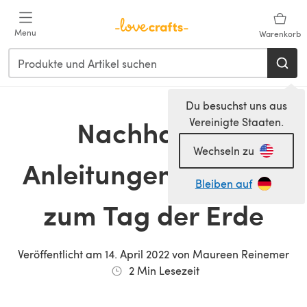
Zum Hauptinhalt springen
Menu
Warenkorb
Du besuchst uns aus
Nachhaltige
Vereinigte Staaten.
Wechseln zu
Anleitungen & Garne
Bleiben auf
zum Tag der Erde
Veröffentlicht am
14. April 2022
von
Maureen Reinemer
2
Min Lesezeit