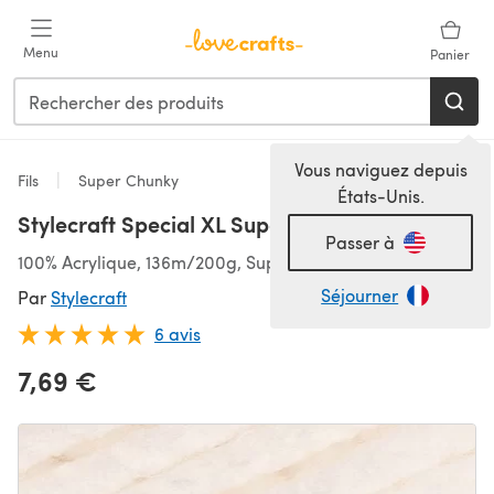
Passer au contenu principal
Menu
Panier
Vous naviguez depuis
Fils
Super Chunky
États-Unis.
Stylecraft Special XL Super Chunky
Passer à
100% Acrylique, 136m/200g, Super épais
Séjourner
Par
Stylecraft
6 avis
7,69 €