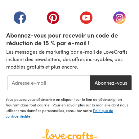
(s'ouvre dans un nouvel onglet)
(s'ouvre dans un nouvel onglet)
(s'ouvre dans un nouvel onglet)
(s'ouvre dans un nouvel
(s'ouvre
Abonnez-vous pour recevoir un code de
réduction de 15 % par e-mail !
Les messages de marketing par e-mail de LoveCrafts
incluent des newsletters, des offres incroyables, des
modèles gratuits et plus encore.
Abonnez-vous
Vous pouvez vous désinscrire en cliquant sur le lien de désinscription
figurant dans tout courriel. Pour en savoir plus sur la manière dont nous
utilisons vos données personnelles, consultez notre
Politique de
confidentialité
.