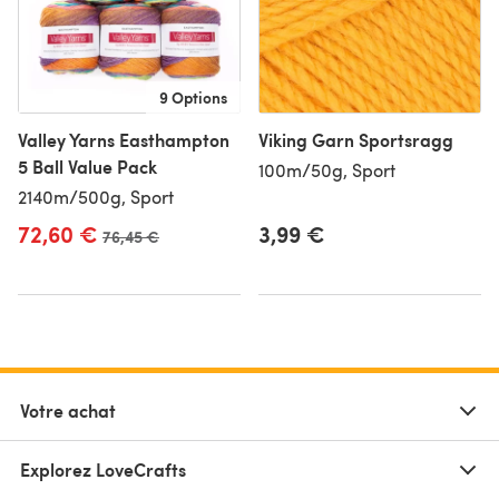
9 Options
Valley Yarns Easthampton
Viking Garn Sportsragg
5 Ball Value Pack
100m/50g, Sport
2140m/500g, Sport
72,60 €
3,99 €
Ancien prix
76,45 €
Votre achat
Explorez LoveCrafts