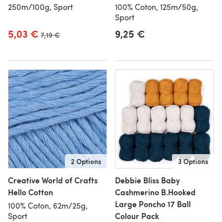
250m/100g, Sport
100% Coton, 125m/50g,
Sport
5,03 €
9,25 €
Ancien prix
7,19 €
2 Options
3 Options
Creative World of Crafts
Debbie Bliss Baby
Hello Cotton
Cashmerino B.Hooked
Large Poncho 17 Ball
100% Coton, 62m/25g,
Colour Pack
Sport