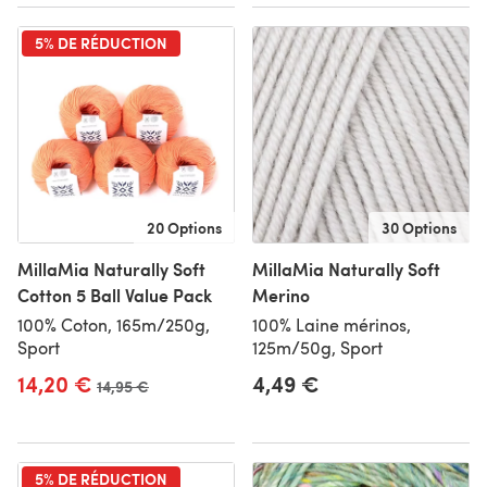
5% DE RÉDUCTION
20 Options
30 Options
MillaMia Naturally Soft
MillaMia Naturally Soft
Cotton 5 Ball Value Pack
Merino
100% Coton, 165m/250g,
100% Laine mérinos,
Sport
125m/50g, Sport
14,20 €
4,49 €
Ancien prix
14,95 €
5% DE RÉDUCTION