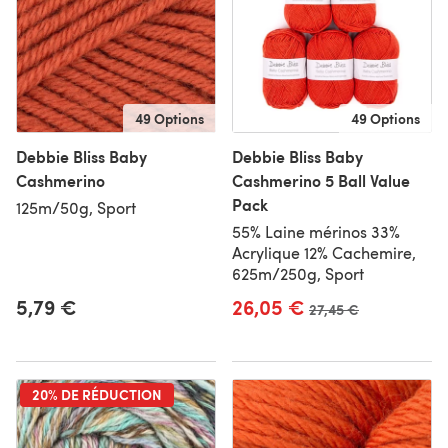
49 Options
49 Options
Debbie Bliss Baby
Debbie Bliss Baby
Cashmerino
Cashmerino 5 Ball Value
Pack
125m/50g, Sport
55% Laine mérinos 33%
Acrylique 12% Cachemire,
625m/250g, Sport
5,79 €
26,05 €
Ancien prix
27,45 €
20% DE RÉDUCTION