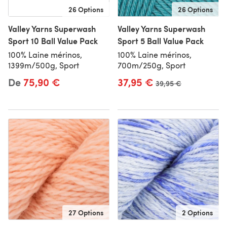
26 Options
26 Options
Valley Yarns Superwash
Valley Yarns Superwash
Sport 10 Ball Value Pack
Sport 5 Ball Value Pack
100% Laine mérinos,
100% Laine mérinos,
1399m/500g, Sport
700m/250g, Sport
De
75,90 €
37,95 €
Ancien prix
39,95 €
27 Options
2 Options