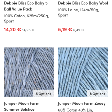
Debbie Bliss Eco Baby 5
Debbie Bliss Eco Baby Wool
Ball Value Pack
100% Laine, 124m/50g,
Sport
100% Coton, 625m/250g,
Sport
14,20 €
5,19 €
Ancien prix
14,95 €
Ancien prix
6,49 €
5 Options
8 Options
Juniper Moon Farm
Juniper Moon Farm Zooey
Summer Solstice
60% Coton 40% Lin,