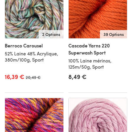
2 Options
39 Options
Berroco Carousel
Cascade Yarns 220
Superwash Sport
52% Laine 48% Acrylique,
380m/100g, Sport
100% Laine mérinos,
125m/50g, Sport
16,39 €
8,49 €
Ancien prix
20,49 €