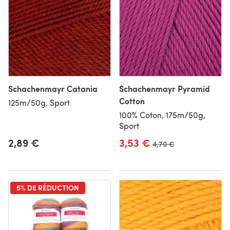
Schachenmayr Catania
Schachenmayr Pyramid
Cotton
125m/50g, Sport
100% Coton, 175m/50g,
Sport
2,89 €
3,53 €
Ancien prix
4,70 €
5% DE RÉDUCTION