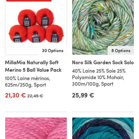
30 Options
8 Options
MillaMia Naturally Soft
Noro Silk Garden Sock Solo
Merino 5 Ball Value Pack
40% Laine 25% Soie 25%
Polyamide 10% Mohair,
100% Laine mérinos,
300m/100g, Sport
625m/250g, Sport
21,30 €
25,99 €
Ancien prix
22,45 €