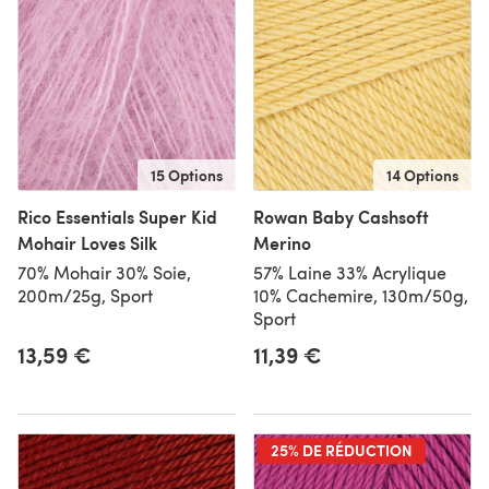
15 Options
14 Options
Rico Essentials Super Kid
Rowan Baby Cashsoft
Mohair Loves Silk
Merino
70% Mohair 30% Soie,
57% Laine 33% Acrylique
200m/25g, Sport
10% Cachemire, 130m/50g,
Sport
13,59 €
11,39 €
25% DE RÉDUCTION