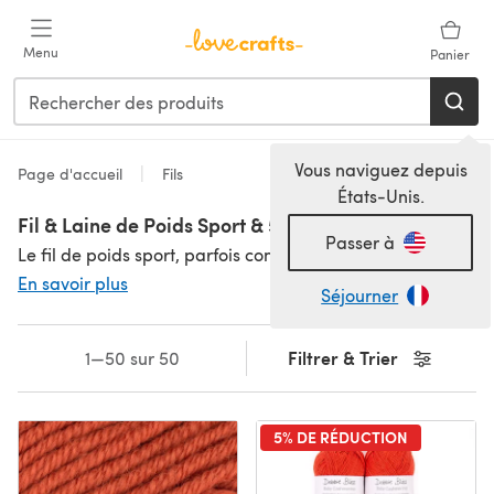
Passer au contenu principal
Menu
Panier
Vous naviguez depuis
Page d'accueil
Fils
États-Unis.
Fil & Laine de Poids Sport & 5-Brins
Passer à
Le fil de poids sport, parfois connu sous le nom de 5-brins, se situe entre le fil 4-brins et le fil DK. Il est plus courant dans les modèles de tricot américains et est généralement tricoté ou crocheté avec des aiguilles ou des crochets de 3,50mm à 3,75mm. Il crée un tissu léger magnifique qui est idéal pour les vêtements avec du travail de couleur, pour les bébés et aussi pour les enfants. Une fois que vous avez choisi votre fil, il suffit de sélectionner un modèle de tricot de poids sport ou un modèle de crochet, et vous serez prêt à commencer ! Apprenez les équivalents du fil de poids sport avec notre guide.
En savoir plus
Séjourner
Filtrer & Trier
1—50 sur 50
5% DE RÉDUCTION