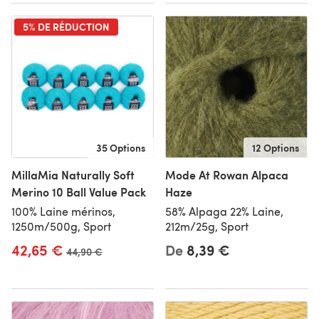
5% DE RÉDUCTION
35 Options
12 Options
MillaMia Naturally Soft
Mode At Rowan Alpaca
Merino 10 Ball Value Pack
Haze
100% Laine mérinos,
58% Alpaga 22% Laine,
1250m/500g, Sport
212m/25g, Sport
42,65 €
De
8,39 €
Ancien prix
44,90 €