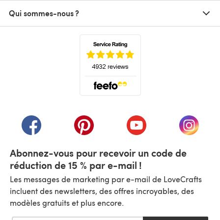
Qui sommes-nous ?
(s'ouvre dans un nouvel onglet)
(s'ouvre dans un nouvel onglet)
(s'ouvre dans un nouvel onglet)
(s'ouvre dans un nouvel
(s'ouvre
Abonnez-vous pour recevoir un code de
réduction de 15 % par e-mail !
Les messages de marketing par e-mail de LoveCrafts
incluent des newsletters, des offres incroyables, des
modèles gratuits et plus encore.