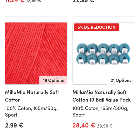
Ancien prix
12,49 €
5% DE RÉDUCTION
19 Options
21 Options
MillaMia Naturally Soft
MillaMia Naturally Soft
Cotton
Cotton 10 Ball Value Pack
100% Coton, 165m/50g,
100% Coton, 165m/500g,
Sport
Sport
2,99 €
28,40 €
Ancien prix
29,90 €