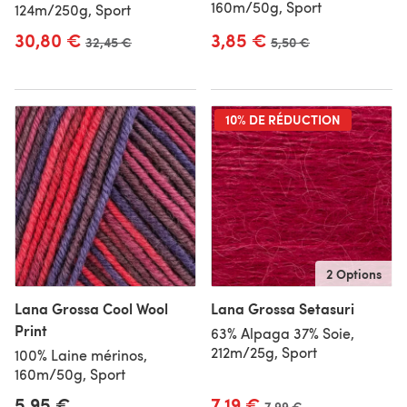
160m/50g, Sport
124m/250g, Sport
30,80 €
3,85 €
Ancien prix
32,45 €
Ancien prix
5,50 €
10% DE RÉDUCTION
2 Options
Lana Grossa Cool Wool
Lana Grossa Setasuri
Print
63% Alpaga 37% Soie,
212m/25g, Sport
100% Laine mérinos,
160m/50g, Sport
5,95 €
7,19 €
Ancien prix
7,99 €