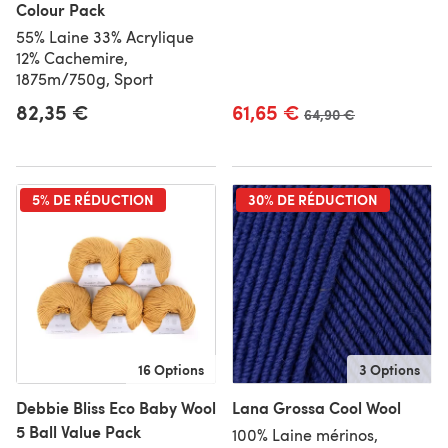
Colour Pack
55% Laine 33% Acrylique
12% Cachemire,
1875m/750g, Sport
82,35 €
61,65 €
Ancien prix
64,90 €
5% DE RÉDUCTION
30% DE RÉDUCTION
16 Options
3 Options
Debbie Bliss Eco Baby Wool
Lana Grossa Cool Wool
5 Ball Value Pack
100% Laine mérinos,