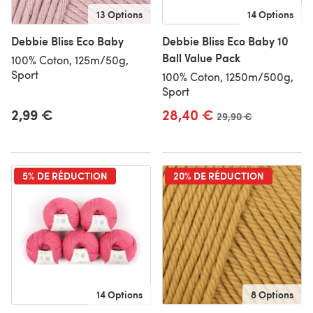
13 Options
14 Options
Debbie Bliss Eco Baby
Debbie Bliss Eco Baby 10
Ball Value Pack
100% Coton, 125m/50g,
Sport
100% Coton, 1250m/500g,
Sport
2,99 €
28,40 €
Ancien prix
29,90 €
5% DE RÉDUCTION
20% DE RÉDUCTION
14 Options
8 Options