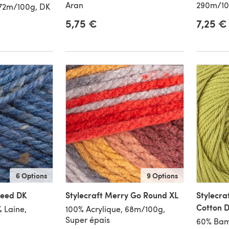
Aran
290m/10
272m/100g, DK
5,75 €
7,25 €
6 Options
9 Options
weed DK
Stylecraft Merry Go Round XL
Stylecra
Cotton 
 Laine,
100% Acrylique, 68m/100g,
Super épais
60% Bam