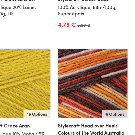
lique 20% Laine,
100% Acrylique, 68m/100g,
0g, DK
Super épais
4,79 €
Ancien prix
5,99 €
16 Options
6 Options
ft Grace Aran
Stylecraft Head over Heels
Colours of the World Australia
lique 10% Mohair 5%