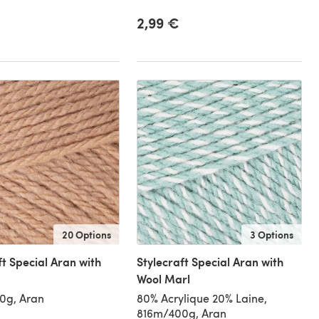
2,99 €
20 Options
3 Options
ft Special Aran with
Stylecraft Special Aran with
Wool Marl
0g, Aran
80% Acrylique 20% Laine,
816m/400g, Aran