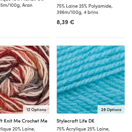
95m/100g, Aran
75% Laine 25% Polyamide,
396m/100g, 4 brins
8,39 €
12 Options
28 Options
ft Knit Me Crochet Me
Stylecraft Life DK
lique 20% Laine,
75% Acrylique 25% Laine,