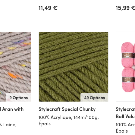
11,49 €
15,99 
9 Options
49 Options
l Aran with
Stylecraft Special Chunky
Stylecra
Ball Val
100% Acrylique, 144m/100g,
Épais
% Laine,
100% Acr
Épais