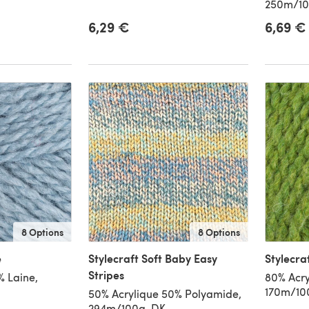
250m/10
6,29 €
6,69 €
8 Options
8 Options
e
Stylecraft Soft Baby Easy
Stylecra
Stripes
% Laine,
80% Acry
170m/100
50% Acrylique 50% Polyamide,
294m/100g, DK