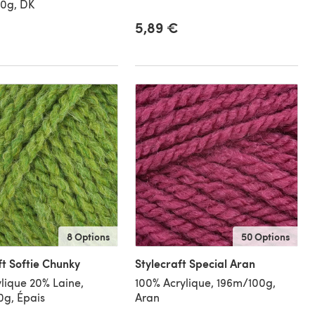
0g, DK
5,89 €
8 Options
50 Options
ft Softie Chunky
Stylecraft Special Aran
lique 20% Laine,
100% Acrylique, 196m/100g,
g, Épais
Aran