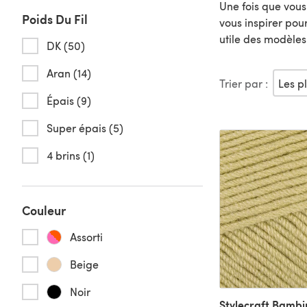
Une fois que vous 
Poids Du Fil
vous inspirer pour
utile des modèles e
DK (50)
Aran (14)
Trier par :
Épais (9)
Super épais (5)
4 brins (1)
Couleur
Assorti
Beige
Noir
Stylecraft Bambi