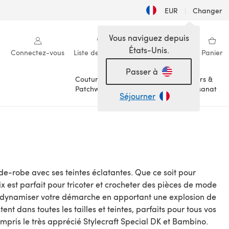
EUR
|
Changer
Vous naviguez depuis
États-Unis.
Connectez-vous
Liste de souhaits
Ma bibliothèque
Panier
Passer à
Couture &
Loisirs &
Patchwork
Artisanat
Séjourner
rde-robe avec ses teintes éclatantes. Que ce soit pour
-prix est parfait pour tricoter et crocheter des pièces de mode
rs de dynamiser votre démarche en apportant une explosion de
tent dans toutes les tailles et teintes, parfaits pour tous vos
 compris le très apprécié Stylecraft Special DK et Bambino.