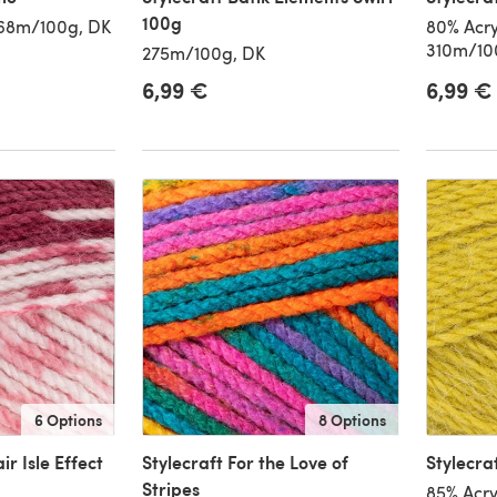
100g
268m/100g, DK
80% Acry
310m/10
275m/100g, DK
6,99 €
6,99 €
6 Options
8 Options
ir Isle Effect
Stylecraft For the Love of
Stylecra
Stripes
85% Acry