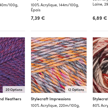
Laine, 2
240m/100g,
100% Acrylique, 144m/100g,
Épais
7,39 €
6,89 €
20 Options
12 Options
and Heathers
Stylecraft Impressions
Stylecra
100% Acrylique, 220m/100g,
80% Acry