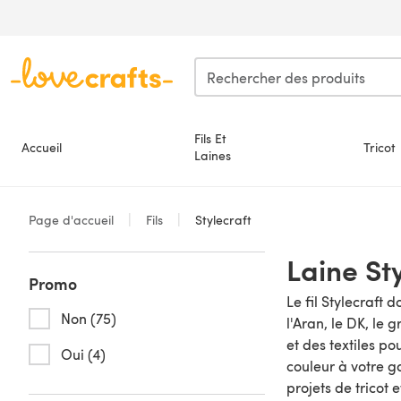
Passer au contenu principal
Fils Et
Accueil
Tricot
Laines
Page d'accueil
Fils
Stylecraft
Laine St
Promo
Le fil Stylecraft
Non (75)
l'Aran, le DK, le 
et des textiles p
Oui (4)
couleur à votre ga
projets de tricot 