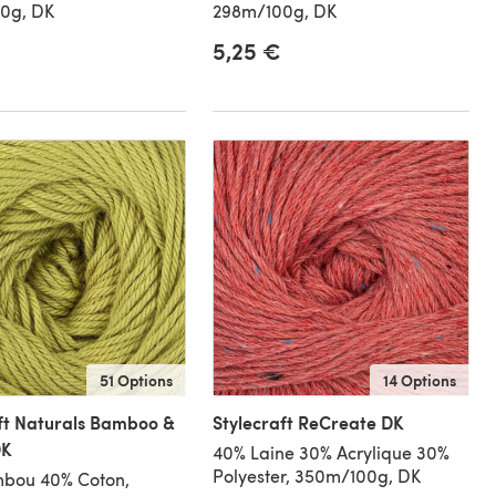
0g, DK
298m/100g, DK
5,25 €
51 Options
14 Options
ft Naturals Bamboo &
Stylecraft ReCreate DK
DK
40% Laine 30% Acrylique 30%
Polyester, 350m/100g, DK
bou 40% Coton,