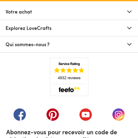
Votre achat
Explorez LoveCrafts
Qui sommes-nous ?
(s'ouvre dans un nouvel onglet)
(s'ouvre dans un nouvel onglet)
(s'ouvre dans un nouvel onglet)
(s'ouvre dans un nouvel
(s'ouvre
Abonnez-vous pour recevoir un code de