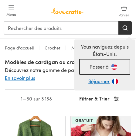
Passer au contenu principal
Menu
Panier
Vous naviguez depuis
Page d'accueil
Crochet
Modèles
États-Unis.
Modèles de cardigan au crochet
Passer à
Découvrez notre gamme de patrons pour gilets au crochet qui inclut tout ce que vous pouvez imaginer, dans une variété de poids de laine pour toutes les saisons ! Des gilets au crochet épais pour l'automne/hiver, et des boléros, shrugs et manches courtes pour le printemps/été. Avec ou sans boutons ? Manches longues ou manches courtes ? Vous recherchez un patron de gilet au crochet facile ou quelque chose de plus complexe ? Il y a tant d'excellentes options pour tout le monde, y compris de nombreux super patrons de gilets au crochet gratuits, prêts à être réalisés ! Envie d'essayer un patron de poncho ou peut-être un pull ? Nous avons encore plus de patrons de crochet pour femmes pour vous inspirer !
En savoir plus
Séjourner
Filtrer & Trier
1—50 sur 3 138
GRATUIT