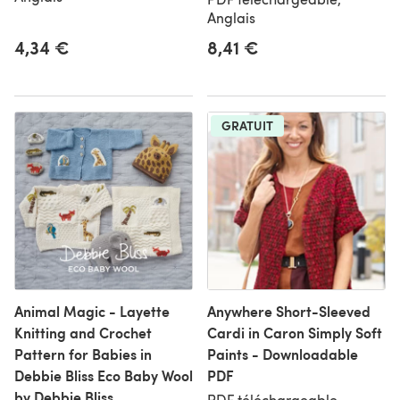
Anglais
4,34 €
8,41 €
GRATUIT
Animal Magic - Layette
Anywhere Short-Sleeved
Knitting and Crochet
Cardi in Caron Simply Soft
Pattern for Babies in
Paints - Downloadable
Debbie Bliss Eco Baby Wool
PDF
by Debbie Bliss
PDF téléchargeable,