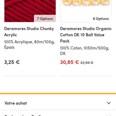
7 Options
6 Options
Deramores Studio Chunky
Deramores Studio Organic
Acrylic
Cotton DK 10 Ball Value
Pack
100% Acrylique, 80m/100g,
Épais
100% Coton, 1050m/500g,
DK
3,25 €
30,85 €
Ancien prix
32,50 €
Votre achat