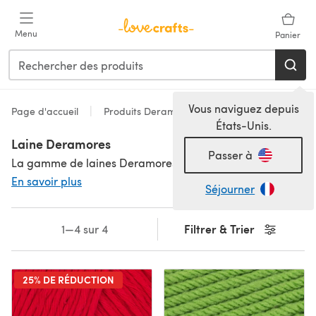
Passer au contenu principal
Menu
Panier
Vous naviguez depuis
Page d'accueil
Produits Deramores
États-Unis.
Laine Deramores
Passer à
La gamme de laines Deramores offre une laine acrylique merveilleusement douce, idéale pour les vêtements de tous les jours, les jouets, accessoires et couvertures. Super rapide et amusante à travailler, la laine Deramores est développée avec une technologie anti-boulochage. Incluant la populaire laine Deramores DK, leurs laines lavables en machine sont parfaites pour la fantastique gamme de modèles Deramores. Consultez notre FAQ Deramores pour en savoir plus sur la marque.
En savoir plus
Séjourner
Filtrer & Trier
1—4 sur 4
25% DE RÉDUCTION