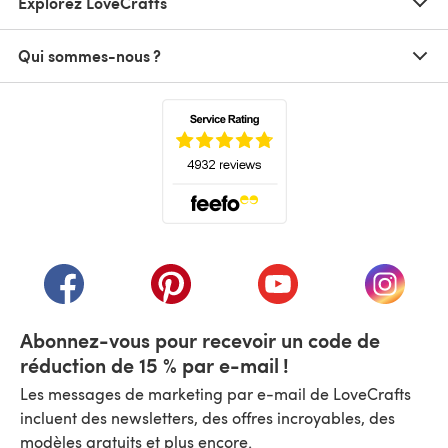
Explorez LoveCrafts
Qui sommes-nous ?
(s'ouvre dans un nouvel onglet)
(s'ouvre dans un nouvel onglet)
(s'ouvre dans un nouvel onglet)
(s'ouvre dans un nouvel
(s'ouvre
Abonnez-vous pour recevoir un code de
réduction de 15 % par e-mail !
Les messages de marketing par e-mail de LoveCrafts
incluent des newsletters, des offres incroyables, des
modèles gratuits et plus encore.