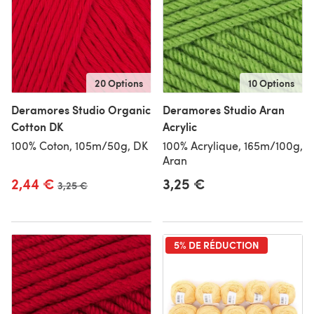
20 Options
10 Options
Deramores Studio Organic
Deramores Studio Aran
Cotton DK
Acrylic
100% Coton, 105m/50g, DK
100% Acrylique, 165m/100g,
Aran
2,44 €
3,25 €
Ancien prix
3,25 €
5% DE RÉDUCTION