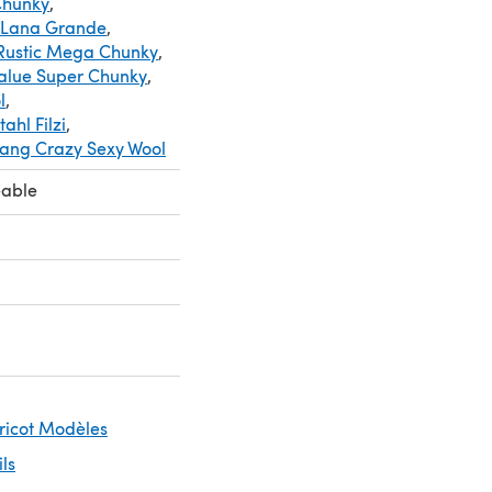
Chunky
,
 Lana Grande
,
 Rustic Mega Chunky
,
Value Super Chunky
,
l
,
ahl Filzi
,
ang Crazy Sexy Wool
eable
Tricot Modèles
ils