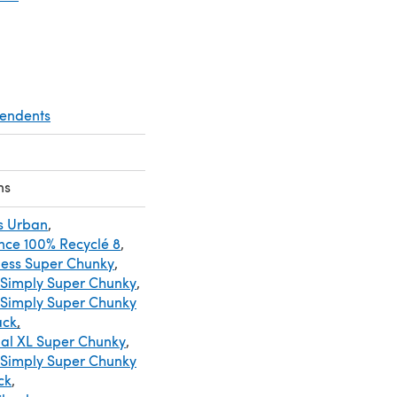
pendents
ns
s Urban
,
nce 100% Recyclé 8
,
less Super Chunky
,
 Simply Super Chunky
,
 Simply Super Chunky
Pack
,
cial XL Super Chunky
,
 Simply Super Chunky
ck
,