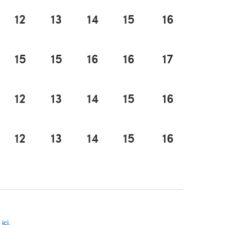
12
13
14
15
16
15
15
16
16
17
12
13
14
15
16
12
13
14
15
16
ns un nouvel onglet)
 un nouvel onglet)
ici.