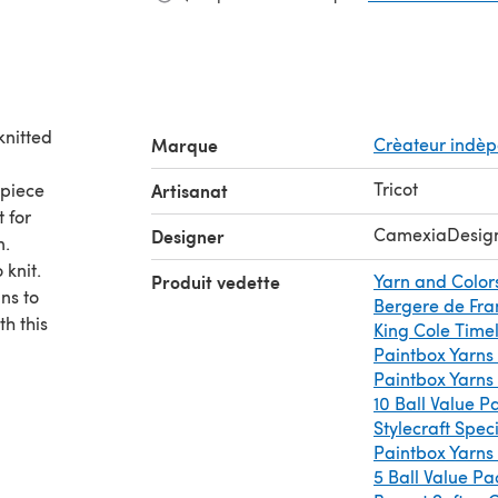
knitted
Marque
Crèateur indè
Tricot
 piece
Artisanat
 for
CamexiaDesig
Designer
n.
 knit.
Produit vedette
Yarn and Color
ans to
Bergere de Fra
th this
King Cole Time
Paintbox Yarns
Paintbox Yarns
10 Ball Value 
Stylecraft Spe
Paintbox Yarns
5 Ball Value Pa