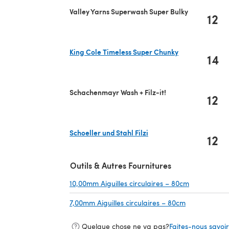
Valley Yarns Superwash Super Bulky
12
King Cole Timeless Super Chunky
14
(s'ouvre dans un nouvel onglet)
Schachenmayr Wash + Filz-it!
12
Schoeller und Stahl Filzi
12
(s'ouvre dans un nouvel onglet)
Outils & Autres Fournitures
10,00mm Aiguilles circulaires – 80cm
(s'ouvre da
7,00mm Aiguilles circulaires – 80cm
(s'ouvre dans
Quelque chose ne va pas?
Faites-nous savoir 