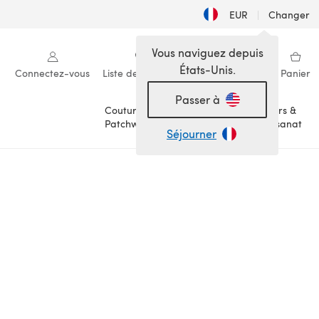
EUR
|
Changer
Vous naviguez depuis
États-Unis.
Connectez-vous
Liste de souhaits
Ma bibliothèque
Panier
Passer à
Couture &
Loisirs &
Patchwork
Artisanat
Séjourner