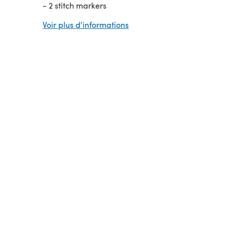
- 2 stitch markers
- 1300-1500yds super chunky yarn which is going 
Voir plus d'informations
held double for the most of this project.
I would love to see your yarn/colour combination f
project. Tag me on Instagram or Facebook
@CamexiaDesigns
Pattern and pictures are copyright ©CamexiaDes
If you have any questions, please let me know, I wi
happy to help you.
Thanks for visiting!