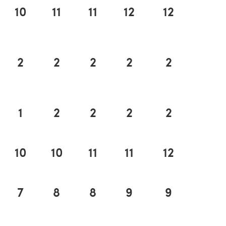
10
11
11
12
12
2
2
2
2
2
1
2
2
2
2
10
10
11
11
12
7
8
8
9
9