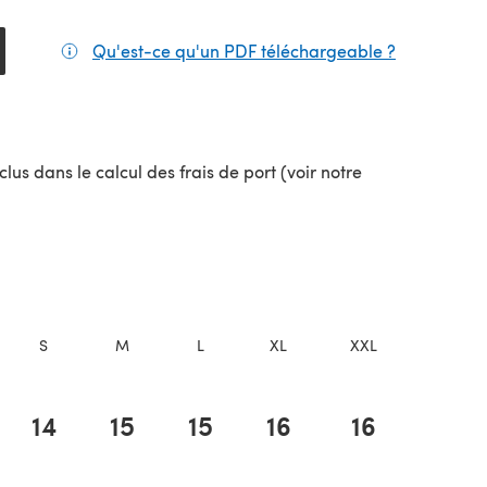
Qu'est-ce qu'un PDF téléchargeable ?
(s'ouvre da
lus dans le calcul des frais de port (voir notre
uvel onglet)
S
M
L
XL
XXL
14
15
15
16
16