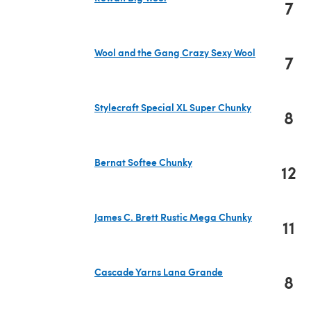
7
(s'ouvre dans un nouvel onglet)
Wool and the Gang Crazy Sexy Wool
7
(s'ouvre dans un nouvel onglet)
Stylecraft Special XL Super Chunky
8
(s'ouvre dans un nouvel onglet)
Bernat Softee Chunky
12
(s'ouvre dans un nouvel onglet)
James C. Brett Rustic Mega Chunky
11
(s'ouvre dans un nouvel onglet)
Cascade Yarns Lana Grande
8
(s'ouvre dans un nouvel onglet)