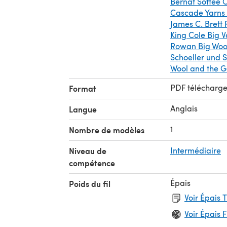
Bernat Softee 
Cascade Yarns
to be
James C. Brett
King Cole Big 
or this
Rowan Big Woo
Schoeller und St
Wool and the G
igns.
PDF télécharg
Format
ll be
Anglais
Langue
1
Nombre de modèles
Niveau de
Intermédiaire
compétence
Épais
Poids du fil
Voir Épais 
Voir Épais F