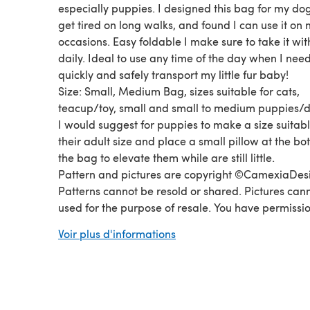
especially puppies. I designed this bag for my dog
get tired on long walks, and found I can use it on
occasions. Easy foldable I make sure to take it wi
daily. Ideal to use any time of the day when I need
quickly and safely transport my little fur baby!
Size: Small, Medium Bag, sizes suitable for cats,
teacup/toy, small and small to medium puppies/
I would suggest for puppies to make a size suitabl
their adult size and place a small pillow at the bo
the bag to elevate them while are still little.
Pattern and pictures are copyright ©CamexiaDes
Patterns cannot be resold or shared. Pictures can
used for the purpose of resale. You have permissio
sell finished items made from this pattern as long
Voir plus d'informations
credit CamexiaDesigns. If you have any questions
please let me know, I will be happy to help you. T
for visiting!