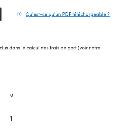
Qu'est-ce qu'un PDF téléchargeable ?
(s'ouvre da
lus dans le calcul des frais de port (voir notre
uvel onglet)
M
1