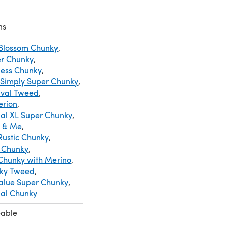
ns
 Blossom Chunky
,
er Chunky
,
less Chunky
,
 Simply Super Chunky
,
nival Tweed
,
erion
,
cial XL Super Chunky
,
e & Me
,
Rustic Chunky
,
 Chunky
,
 Chunky with Merino
,
nky Tweed
,
Value Super Chunky
,
ial Chunky
eable