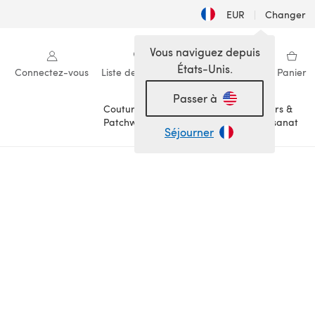
EUR
|
Changer
Vous naviguez depuis
États-Unis.
Connectez-vous
Liste de souhaits
Ma bibliothèque
Panier
Passer à
Couture &
Loisirs &
Patchwork
Artisanat
Séjourner