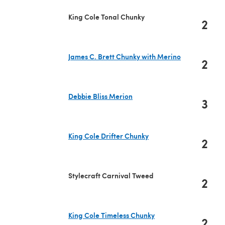
King Cole Tonal Chunky
2
James C. Brett Chunky with Merino
2
(s'ouvre dans un nouvel onglet)
Debbie Bliss Merion
3
(s'ouvre dans un nouvel onglet)
King Cole Drifter Chunky
2
(s'ouvre dans un nouvel onglet)
Stylecraft Carnival Tweed
2
King Cole Timeless Chunky
2