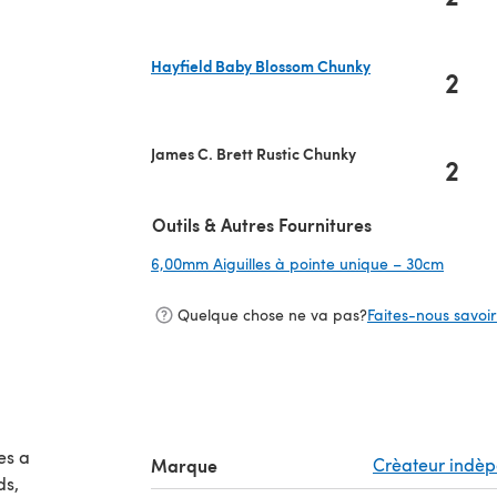
(s'ouvre dans un nouvel onglet)
Hayfield Baby Blossom Chunky
2
(s'ouvre dans un nouvel onglet)
James C. Brett Rustic Chunky
2
Outils & Autres Fournitures
6,00mm Aiguilles à pointe unique – 30cm
(s'ouvr
Quelque chose ne va pas?
Faites-nous savoir 
es a
Marque
Crèateur indè
ds,