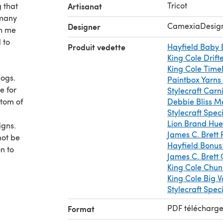
Tricot
 that
Artisanat
 many
CamexiaDesig
Designer
th me
 to
Produit vedette
Hayfield Baby
King Cole Drift
King Cole Time
dogs.
Paintbox Yarns
e for
Stylecraft Car
ttom of
Debbie Bliss M
Stylecraft Spe
Lion Brand Hu
igns.
James C. Brett 
not be
Hayfield Bonus
n to
James C. Brett
 as you
King Cole Chu
,
King Cole Big 
hanks
Stylecraft Spec
PDF télécharg
Format