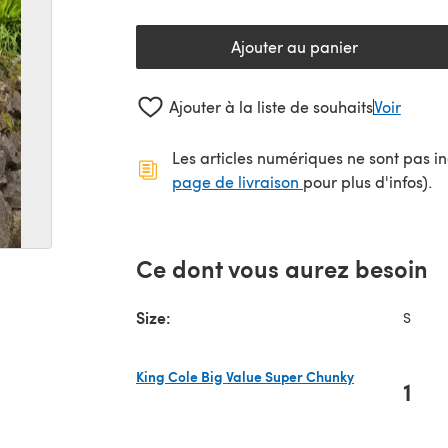
Ajouter au panier
Ajouter à la liste de souhaits
Voir
Les articles numériques ne sont pas inc
(s'ouvre dans un no
page de livraison
pour plus d'infos).
Ce dont vous aurez besoin
Size:
S
King Cole Big Value Super Chunky
1
(s'ouvre dans un nouvel onglet)