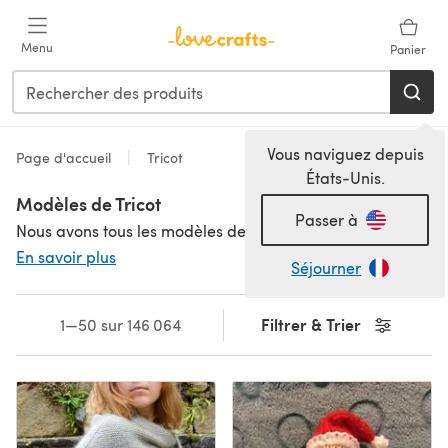
Passer au contenu principal
Menu
Panier
Vous naviguez depuis
Page d'accueil
Tricot
États-Unis.
Modèles de Tricot
Passer à
Nous avons tous les modèles de tricot dont vous aurez besoin pour tricoter à cœur joie. Quelque chose pour tous les niveaux - des petits projets de tricot, des modèles de tricot pour débutants faciles comme un simple bonnet tricoté jusqu'aux motifs avancés plus complexes pour vous permettre de découvrir des modèles de tricot à torsades, des motifs de tricot en dentelle et de super modèles de chaussettes. Nous avons des milliers de modèles de tricot pour que vous puissiez en profiter, proposés par de grandes marques et des créateurs indépendants. Que ce soit un adorable modèle de tricot pour bébé ou un motif élégant pour femme, vous êtes sûr de trouver quelque chose dans notre bibliothèque de modèles de tricot comprenant également des milliers de modèles de tricot gratuits !
En savoir plus
Séjourner
Filtrer & Trier
1—50 sur 146 064