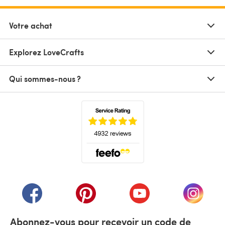
Votre achat
Explorez LoveCrafts
Qui sommes-nous ?
(s'ouvre dans un nouvel onglet)
(s'ouvre dans un nouvel onglet)
(s'ouvre dans un nouvel onglet)
(s'ouvre dans un nouvel
(s'ouvre
Abonnez-vous pour recevoir un code de