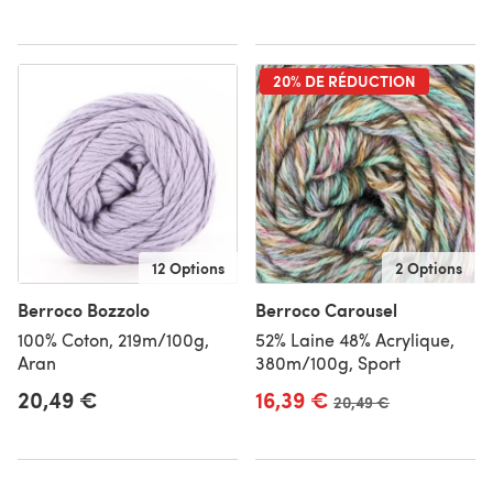
20% DE RÉDUCTION
12 Options
2 Options
Berroco Bozzolo
Berroco Carousel
100% Coton, 219m/100g,
52% Laine 48% Acrylique,
Aran
380m/100g, Sport
20,49 €
16,39 €
Ancien prix
20,49 €