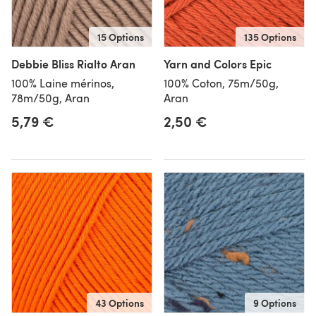
15 Options
135 Options
Debbie Bliss Rialto Aran
Yarn and Colors Epic
100% Laine mérinos,
100% Coton, 75m/50g,
78m/50g, Aran
Aran
5,79 €
2,50 €
43 Options
9 Options