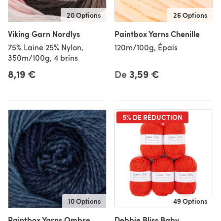
20 Options
26 Options
Viking Garn Nordlys
Paintbox Yarns Chenille
75% Laine 25% Nylon,
120m/100g, Épais
350m/100g, 4 brins
8,19 €
De
3,59 €
5% DE RÉDUCTION
10 Options
49 Options
Paintbox Yarns Ombre
Debbie Bliss Baby