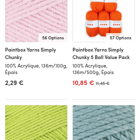
56 Options
57 Options
Paintbox Yarns Simply
Paintbox Yarns Simply
Chunky
Chunky 5 Ball Value Pack
100% Acrylique, 136m/100g,
100% Acrylique,
Épais
136m/500g, Épais
2,29 €
10,85 €
Ancien prix
11,45 €