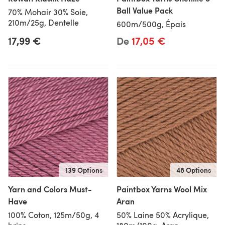
Ball Value Pack
70% Mohair 30% Soie,
210m/25g, Dentelle
600m/500g, Épais
17,99 €
De
17,05 €
139 Options
48 Options
Yarn and Colors Must-
Paintbox Yarns Wool Mix
Have
Aran
100% Coton, 125m/50g, 4
50% Laine 50% Acrylique,