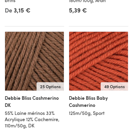
brins
180m/100g, Aran
De
3,15 €
5,39 €
25 Options
49 Options
Debbie Bliss Cashmerino
Debbie Bliss Baby
DK
Cashmerino
55% Laine mérinos 33%
125m/50g, Sport
Acrylique 12% Cachemire,
110m/50g, DK