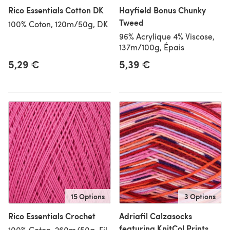
Rico Essentials Cotton DK
Hayfield Bonus Chunky
Tweed
100% Coton, 120m/50g, DK
96% Acrylique 4% Viscose,
137m/100g, Épais
5,29 €
5,39 €
15 Options
3 Options
Rico Essentials Crochet
Adriafil Calzasocks
featuring KnitCol Prints
100% Coton, 260m/50g, Fil