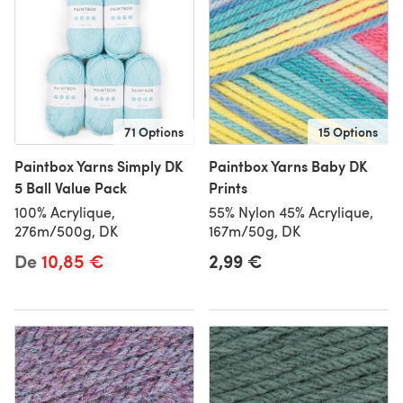
71 Options
15 Options
Paintbox Yarns Simply DK
Paintbox Yarns Baby DK
5 Ball Value Pack
Prints
100% Acrylique,
55% Nylon 45% Acrylique,
276m/500g, DK
167m/50g, DK
De
10,85 €
2,99 €