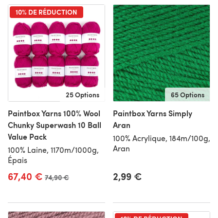
10% DE RÉDUCTION
25 Options
65 Options
Paintbox Yarns 100% Wool
Paintbox Yarns Simply
Chunky Superwash 10 Ball
Aran
Value Pack
100% Acrylique, 184m/100g,
Aran
100% Laine, 1170m/1000g,
Épais
67,40 €
2,99 €
Ancien prix
74,90 €