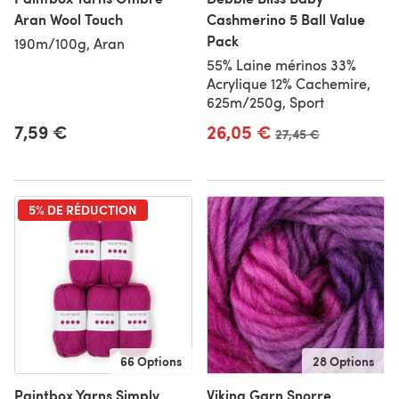
Aran Wool Touch
Cashmerino 5 Ball Value
Pack
190m/100g, Aran
55% Laine mérinos 33%
Acrylique 12% Cachemire,
625m/250g, Sport
7,59 €
26,05 €
Ancien prix
27,45 €
5% DE RÉDUCTION
66 Options
28 Options
Paintbox Yarns Simply
Viking Garn Snorre