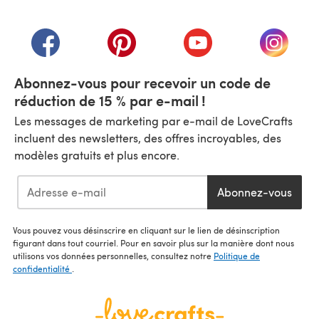
(s'ouvre dans un nouvel onglet)
(s'ouvre dans un nouvel onglet)
(s'ouvre dans un nouvel onglet)
(s'ouvre dans un nouvel
(s'ouvre
Abonnez-vous pour recevoir un code de
réduction de 15 % par e-mail !
Les messages de marketing par e-mail de LoveCrafts
incluent des newsletters, des offres incroyables, des
modèles gratuits et plus encore.
Abonnez-vous
Vous pouvez vous désinscrire en cliquant sur le lien de désinscription
figurant dans tout courriel. Pour en savoir plus sur la manière dont nous
utilisons vos données personnelles, consultez notre
Politique de
confidentialité
.