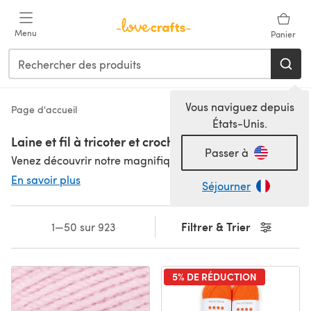
Passer au contenu principal
Menu
Panier
Vous naviguez depuis
Page d'accueil
États-Unis.
Laine et fil à tricoter et crocheter
Passer à
Venez découvrir notre magnifique sélection de laines à crochet et à tricoter. Si vous avez besoin d'aide pour trouver la meilleure laine pour débutants, nous avons ce qu'il vous faut. Nous avons en stock toutes vos marques préférées, y compris Rowan, Debbie Bliss, Stylecraft, King Cole et Sirdar. Ou si vous avez envie de quelque chose de différent, pourquoi ne pas essayer une marque de laine excitante comme Paintbox Yarns ou MillaMia. Commencez de nouveaux et passionnants projets de tricot et de crochet avec les fils de luxe les plus fins ou la laine à tricoter et à crocheter la plus douce pour ce petit plaid pour bébé mignon, avec tous les poids de laine et de fil en stock et prêts à être envoyés directement chez vous.
En savoir plus
Séjourner
Voir toutes les marques | Packs à valeur | Packs de couleurs | Fil 4 plis | Fil DK | Fil Aran | Fil épais | Fil super épais
Filtrer & Trier
1—50 sur 923
5% DE RÉDUCTION