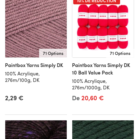
10% DE RÉDUCTION
71 Options
71 Options
Paintbox Yarns Simply DK
Paintbox Yarns Simply DK
10 Ball Value Pack
100% Acrylique,
276m/100g, DK
100% Acrylique,
276m/1000g, DK
2,29 €
De
20,60 €