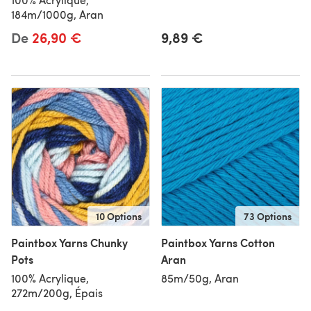
184m/1000g, Aran
De
26,90 €
9,89 €
10 Options
73 Options
Paintbox Yarns Chunky
Paintbox Yarns Cotton
Pots
Aran
100% Acrylique,
85m/50g, Aran
272m/200g, Épais