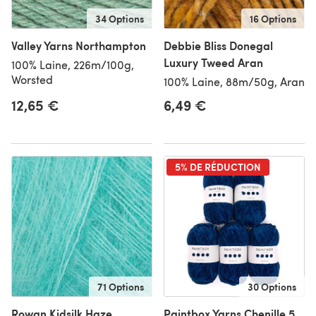
34 Options
16 Options
Valley Yarns Northampton
Debbie Bliss Donegal
Luxury Tweed Aran
100% Laine, 226m/100g,
Worsted
100% Laine, 88m/50g, Aran
12,65 €
6,49 €
5% DE RÉDUCTION
71 Options
30 Options
Rowan Kidsilk Haze
Paintbox Yarns Chenille 5