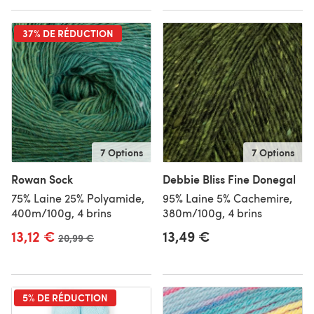
37% DE RÉDUCTION
7 Options
7 Options
Rowan Sock
Debbie Bliss Fine Donegal
75% Laine 25% Polyamide,
95% Laine 5% Cachemire,
400m/100g, 4 brins
380m/100g, 4 brins
13,12 €
13,49 €
Ancien prix
20,99 €
5% DE RÉDUCTION