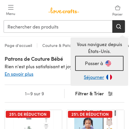
Passer au contenu principal
Menu
Panier
Vous naviguez depuis
Page d'accueil
Couture & Patchwork
Modèles
Cout
États-Unis.
Patrons de Couture Bébé
Passer à
Rien n'est plus satisfaisant et joyeux que de confectionner de mignonnes petites robes et barboteuses pour vos petits. Jetez un œil à nos adorables patrons de couture faciles pour bébés et tout-petits, pour trouver le modèle parfaitement adapté à votre niveau de compétence.
En savoir plus
Séjourner
Filtrer & Trier
1—9 sur 9
25% DE RÉDUCTION
25% DE RÉDUCTION