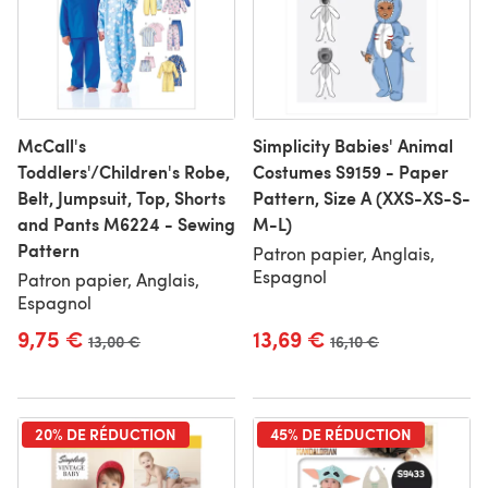
McCall's
Simplicity Babies' Animal
Toddlers'/Children's Robe,
Costumes S9159 - Paper
Belt, Jumpsuit, Top, Shorts
Pattern, Size A (XXS-XS-S-
and Pants M6224 - Sewing
M-L)
Pattern
Patron papier, Anglais,
Espagnol
Patron papier, Anglais,
Espagnol
9,75 €
13,69 €
Ancien prix
13,00 €
Ancien prix
16,10 €
20% DE RÉDUCTION
45% DE RÉDUCTION