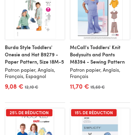
Burda Style Toddlers'
McCall's Toddlers' Knit
Onesie and Hat B9279 -
Bodysuits and Pants
Paper Pattern, Size 18M-5
M8394 - Sewing Pattern
Patron papier, Anglais,
Patron papier, Anglais,
Français, Espagnol
Français
9,08 €
11,70 €
Ancien prix
12,10 €
Ancien prix
15,60 €
25% DE RÉDUCTION
15% DE RÉDUCTION