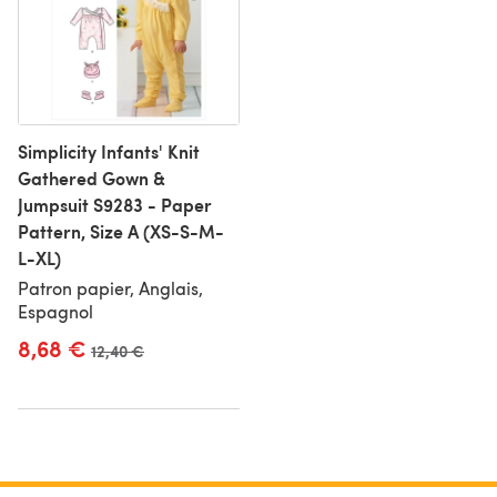
Simplicity Infants' Knit
Gathered Gown &
Jumpsuit S9283 - Paper
Pattern, Size A (XS-S-M-
L-XL)
Patron papier, Anglais,
Espagnol
8,68 €
Ancien prix
12,40 €