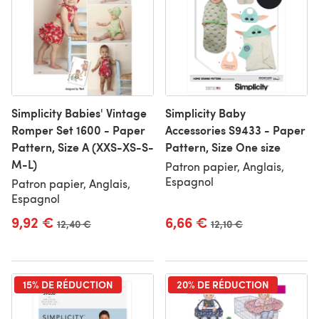
Simplicity Babies' Vintage
Simplicity Baby
Romper Set 1600 - Paper
Accessories S9433 - Paper
Pattern, Size A (XXS-XS-S-
Pattern, Size One size
M-L)
Patron papier, Anglais,
Espagnol
Patron papier, Anglais,
Espagnol
9,92 €
6,66 €
Ancien prix
12,40 €
Ancien prix
12,10 €
15% DE RÉDUCTION
20% DE RÉDUCTION