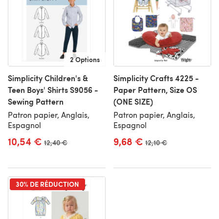
2 Options
Simplicity Children's &
Simplicity Crafts 4225 -
Teen Boys' Shirts S9056 -
Paper Pattern, Size OS
Sewing Pattern
(ONE SIZE)
Patron papier, Anglais,
Patron papier, Anglais,
Espagnol
Espagnol
10,54 €
9,68 €
Ancien prix
12,40 €
Ancien prix
12,10 €
30% DE RÉDUCTION