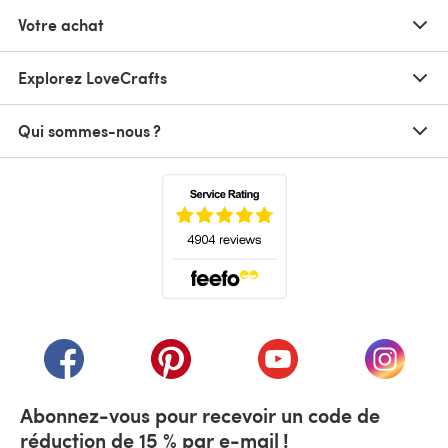
Votre achat
Explorez LoveCrafts
Qui sommes-nous ?
(s'ouvre dans un nouvel onglet)
(s'ouvre dans un nouvel onglet)
(s'ouvre dans un nouvel onglet)
(s'ouvre dans un nouvel
(s'ouvre
Abonnez-vous pour recevoir un code de
réduction de 15 % par e-mail !