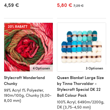
4,59 €
5,80 €
Alter Preis
7,25 €
20% RABATT
4 Optionen
3 Optionen
Stylecraft Wonderland
Queen Blanket Large Size
Chunky
by Tinna Thorvaldar -
Stylecraft Special DK 22
99% Acryl 1% Polyester,
Ball Colour Pack
190m/100g, Chunky (6,00-
8,00 mm)
100% Acryl, 6490m/2200g,
DK (3,75-4,50 mm)