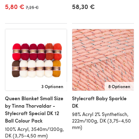
5,80 €
58,30 €
Alter Preis
7,25 €
3 Optionen
8 Optionen
Queen Blanket Small Size
Stylecraft Baby Sparkle
by Tinna Thorvaldar -
DK
Stylecraft Special DK 12
98% Acryl 2% Synthetisch,
Ball Colour Pack
222m/100g, DK (3,75-4,50
mm)
100% Acryl, 3540m/1200g,
DK (3,75-4,50 mm)