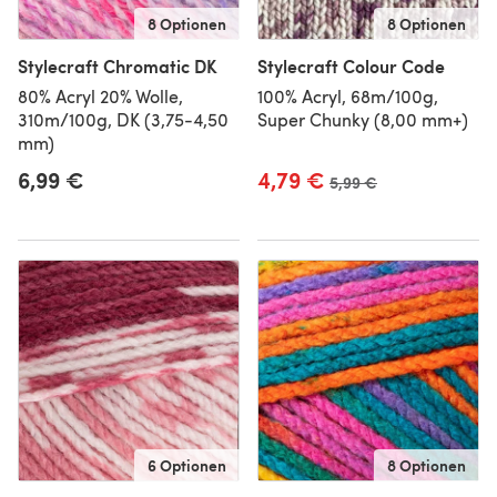
8 Optionen
8 Optionen
Stylecraft Chromatic DK
Stylecraft Colour Code
80% Acryl 20% Wolle,
100% Acryl, 68m/100g,
310m/100g, DK (3,75-4,50
Super Chunky (8,00 mm+)
mm)
6,99 €
4,79 €
Alter Preis
5,99 €
6 Optionen
8 Optionen