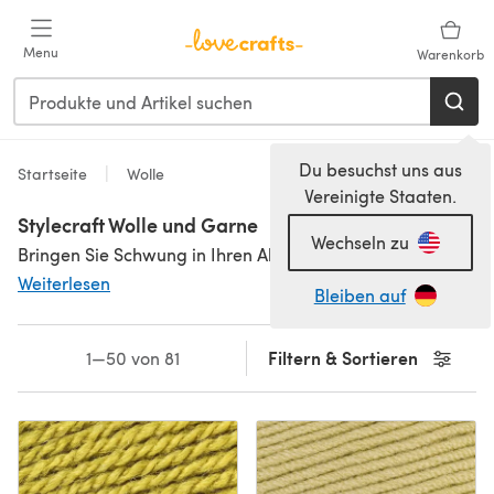
Zum Hauptinhalt springen
Menu
Warenkorb
Du besuchst uns aus
Startseite
Wolle
Vereinigte Staaten.
Stylecraft Wolle und Garne
Wechseln zu
Bringen Sie Schwung in Ihren Alltag und Farbe in Ihre Garderobe mit diesen lebhaften Farben von einem der beliebtesten Hersteller, Stylecraft. Dieses ergiebige Garn ist ideal zum Stricken und Häkeln von modischen Stücken und Heimtextilien, die einiges mitmachen können.
Weiterlesen
Bleiben auf
Filtern & Sortieren
1—50 von 81