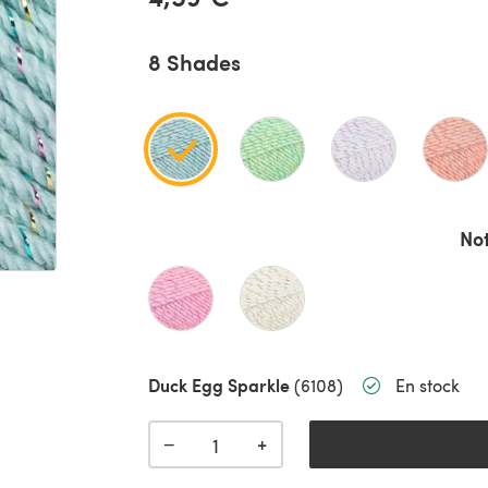
8 Shades
Not
Duck Egg Sparkle
(6108)
En stock
+
−