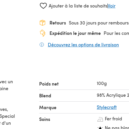
Ajouter à la liste de souhaits
Voir
Retours
Sous 30 jours pour rembour
Expédition le jour même
Pour les c
Découvrez les options de livraison
(s'o
vec un
100g
Poids net
aine
98% Acrylique 
Blend
Marque
Stylecraft
ives,
Special
Fer froid
Soins
t d'un
Ne pas bla