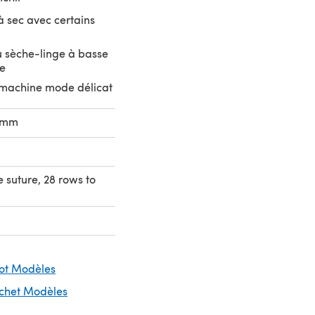
 sec avec certains
 sèche-linge à basse
e
machine mode délicat
0mm
e suture, 28 rows to
cot Modèles
ochet Modèles