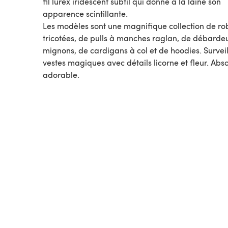
fil lurex iridescent subtil qui donne à la laine son
apparence scintillante.
Les modèles sont une magnifique collection de ro
tricotées, de pulls à manches raglan, de débarde
mignons, de cardigans à col et de hoodies. Surveil
vestes magiques avec détails licorne et fleur. Ab
adorable.