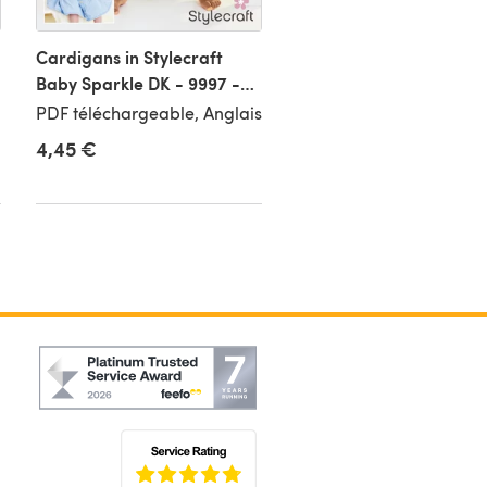
Cardigans in Stylecraft
Tank Tops in Stylecraft
Baby Sparkle DK - 9997 -
Baby Sparkle DK &
Downloadable PDF
Stylecraft Special for
PDF téléchargeable, Anglais
PDF téléchargeable, An
Babies DK - 9998 -
4,45 €
4,15 €
Downloadable PDF