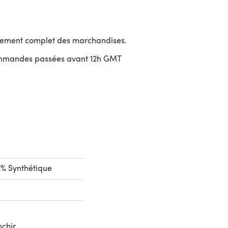
sement complet des marchandises.
ommandes passées avant 12h GMT
uvre dans un nouvel onglet)
2% Synthétique
nchir