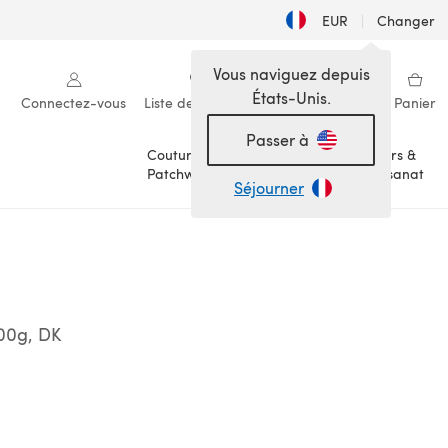
EUR
|
Changer
Vous naviguez depuis
États-Unis.
Connectez-vous
Liste de souhaits
Ma bibliothèque
Panier
Passer à
Couture &
Loisirs &
Patchwork
Artisanat
Séjourner
100g, DK