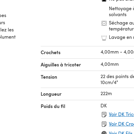
Nettoyage à
solvants
bes
urs
Séchage au
températur
lez les
solument
Lavage en 
4,00mm - 4,0
Crochets
4,00mm
Aiguilles à tricoter
22 des points d
Tension
10cm/4"
222m
Longueur
DK
Poids du fil
Voir DK Tri
Voir DK Cr
Voir DK Fils