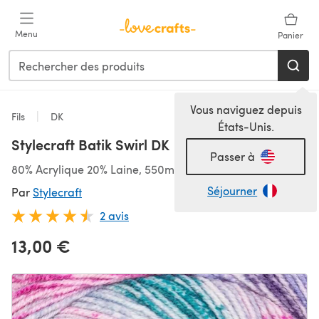
Passer au contenu principal
Menu
Panier
Vous naviguez depuis
Fils
DK
États-Unis.
Stylecraft Batik Swirl DK
Passer à
80% Acrylique 20% Laine, 550m/200g, DK
Séjourner
Par
Stylecraft
2 avis
13,00 €