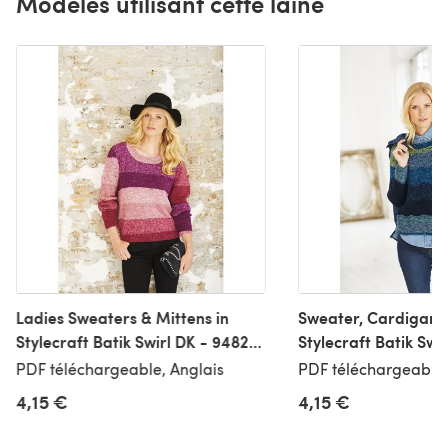
Modèles utilisant cette laine
Ladies Sweaters & Mittens in
Sweater, Cardigan &
Stylecraft Batik Swirl DK - 9482 -
Stylecraft Batik Swi
Downloadable PDF
Downloadable PDF
PDF téléchargeable, Anglais
PDF téléchargeable,
4,15 €
4,15 €