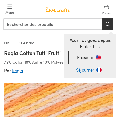
Passer au contenu principal
Menu
Panier
Vous naviguez depuis
Fils
Fil 4 brins
États-Unis.
Regia Cotton Tutti Frutti
Passer à
72% Coton 18% Autre 10% Polyester, 420m/100g, 4 brins
Séjourner
Par
Regia