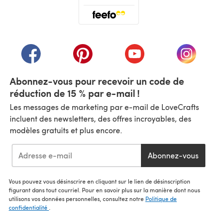
(s'ouvre dans un nouvel onglet)
(s'ouvre dans un nouvel onglet)
(s'ouvre dans un nouvel onglet)
(s'ouvre dans un nouvel
(s'ouvre
Abonnez-vous pour recevoir un code de
réduction de 15 % par e-mail !
Les messages de marketing par e-mail de LoveCrafts
incluent des newsletters, des offres incroyables, des
modèles gratuits et plus encore.
Abonnez-vous
Vous pouvez vous désinscrire en cliquant sur le lien de désinscription
figurant dans tout courriel. Pour en savoir plus sur la manière dont nous
utilisons vos données personnelles, consultez notre
Politique de
confidentialité
.