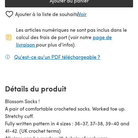
Ajouter au panier
Ajouter à la liste de souhaits
Voir
Les articles numériques ne sont pas inclus dans le
calcul des frais de port (voir notre
page de
(s'ouvre dans un nouvel onglet)
livraison
pour plus d'infos).
Qu'est-ce qu'un PDF téléchargeable ?
(s'ouvre dans un
Détails du produit
Blossom Socks !
A pair of comfortable crocheted socks. Worked toe up.
Stretchy cuff.
Fully written pattern in 4 sizes : 36-37, 37-38, 39-40 and
41-42. (UK crochet terms)