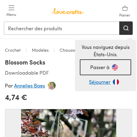
Passer au contenu principal
Menu
Panier
Vous naviguez depuis
Crochet
Modèles
Chaussettes
États-Unis.
Blossom Socks
Passer à
Downloadable PDF
Séjourner
Par
Annelies Baes
4,74 €