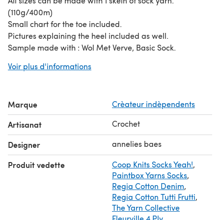
All sizes can be made with 1 skein of sock yarn.
(110g/400m)
Small chart for the toe included.
Pictures explaining the heel included as well.
Sample made with : Wol Met Verve, Basic Sock.
Tested and edited.
Voir plus d'informations
Marque
Crèateur indèpendents
Crochet
Artisanat
annelies baes
Designer
Produit vedette
Coop Knits Socks Yeah!
,
Paintbox Yarns Socks
,
Regia Cotton Denim
,
Regia Cotton Tutti Frutti
,
The Yarn Collective
Fleurville 4 Ply
,