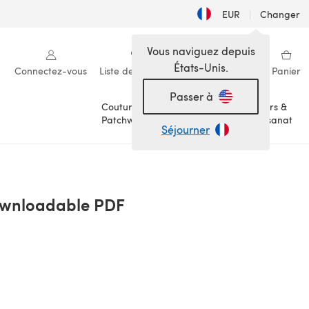
EUR
|
Changer
Vous naviguez depuis
États-Unis.
Connectez-vous
Liste de souhaits
Ma bibliothèque
Panier
Passer à
Couture &
Loisirs &
Patchwork
Artisanat
Séjourner
Downloadable PDF