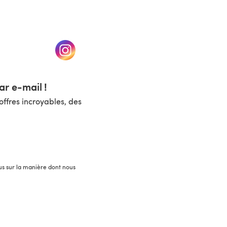
un nouvel onglet)
(s'ouvre dans un nouvel onglet)
r e-mail !
ffres incroyables, des
lus sur la manière dont nous