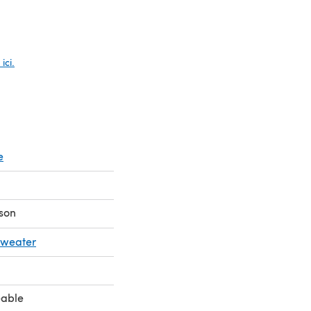
n nouvel onglet)
ici.
e
son
Sweater
eable