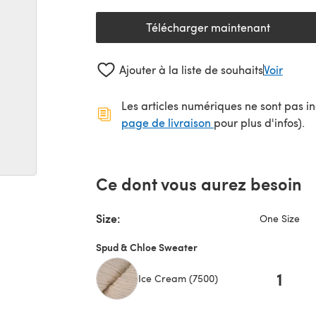
Télécharger maintenant
(s'ouvre dans un nouv
Ajouter à la liste de souhaits
Voir
Les articles numériques ne sont pas inc
(s'ouvre dans un no
page de livraison
pour plus d'infos).
Ce dont vous aurez besoin
Size:
One Size
Spud & Chloe Sweater
1
Ice Cream (7500)