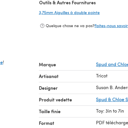
Outils & Autres Fournitures
3,75mm Aiguilles à double pointe
(s'ouvre dans u
Quelque chose ne va pas?
Faites-nous savoir 
de
!
Marque
Spud and Chlo
Tricot
Artisanat
Susan B. Ander
Designer
Produit vedette
Spud & Chloe 
Toy: 3in to 7in
Taille finie
PDF télécharg
Format