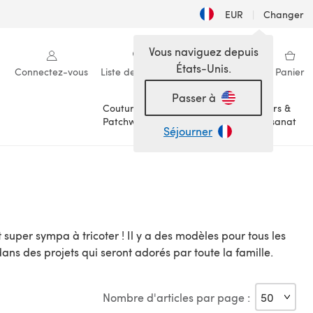
EUR
|
Changer
Vous naviguez depuis
États-Unis.
Connectez-vous
Liste de souhaits
Ma bibliothèque
Panier
Passer à
Couture &
Loisirs &
Patchwork
Artisanat
Séjourner
uper sympa à tricoter ! Il y a des modèles pour tous les
ans des projets qui seront adorés par toute la famille.
Nombre d'articles par page :