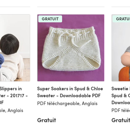
GRATUIT
GRATU
lippers in
Super Soakers in Spud & Chloe
Sweetie 
er - 201717 -
Sweater - Downloadable PDF
Spud & C
DF
Downloa
PDF téléchargeable, Anglais
le, Anglais
PDF télé
Gratuit
Gratui