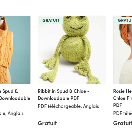
GRATUIT
GRATU
n Spud &
Ribbit in Spud & Chloe -
Rosie H
 Downloadable
Downloadable PDF
Chloe Fi
PDF
PDF téléchargeable, Anglais
le, Anglais
PDF télé
Gratuit
Gratui