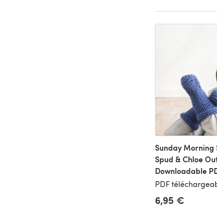
Sunday Morning S
Spud & Chloe Out
Downloadable P
PDF téléchargeab
6,95 €