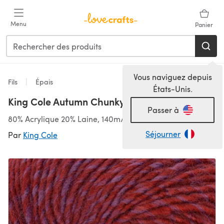
Passer au contenu principal
Menu
Panier
Vous naviguez depuis
Fils
Épais
États-Unis.
King Cole Autumn Chunky
Passer à
80% Acrylique 20% Laine, 140m/100g, Épais
Séjourner
Par
King Cole