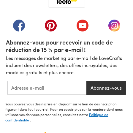
(s'ouvre dans un nouvel onglet)
(s'ouvre dans un nouvel onglet)
(s'ouvre dans un nouvel onglet)
(s'ouvre dans un nouvel
(s'ouvre
Abonnez-vous pour recevoir un code de
réduction de 15 % par e-mail !
Les messages de marketing par e-mail de LoveCrafts
incluent des newsletters, des offres incroyables, des
modèles gratuits et plus encore.
Abonnez-vous
Vous pouvez vous désinscrire en cliquant sur le lien de désinscription
figurant dans tout courriel. Pour en savoir plus sur la manière dont nous
utilisons vos données personnelles, consultez notre
Politique de
confidentialité
.