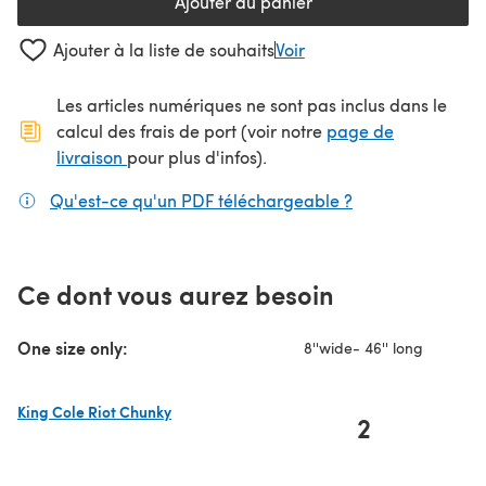
Ajouter au panier
Ajouter à la liste de souhaits
Voir
Les articles numériques ne sont pas inclus dans le
calcul des frais de port (voir notre
page de
(s'ouvre dans un nouvel onglet)
livraison
pour plus d'infos).
Qu'est-ce qu'un PDF téléchargeable ?
(s'ouvre dans un
Ce dont vous aurez besoin
One size only:
8''wide- 46'' long
King Cole Riot Chunky
2
(s'ouvre dans un nouvel onglet)