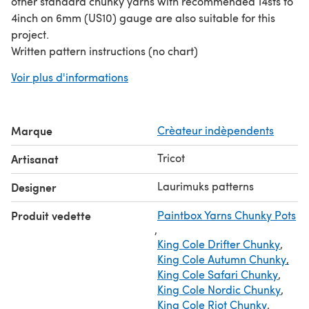
other standard chunky yarns with recommended 14sts to
4inch on 6mm (US10) gauge are also suitable for this
project.
Written pattern instructions (no chart)
The scarf is knit with straight needles flat, then sewn
Voir plus d'informations
together to create an infinity scarf.
Quick knitting project for a rainy weekend and also an
excellent way to make presents for dear friends and
Marque
Crèateur indèpendents
family!
© LaurimuksPatterns. All rights reserved.
Tricot
Artisanat
Laurimuks patterns
Designer
Produit vedette
Paintbox Yarns Chunky Pots
,
King Cole Drifter Chunky
,
King Cole Autumn Chunky
,
King Cole Safari Chunky
,
King Cole Nordic Chunky
,
King Cole Riot Chunky
,