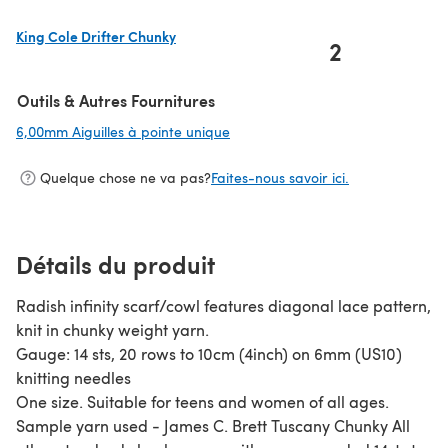
King Cole Drifter Chunky
2
(s'ouvre dans un nouvel onglet)
Outils & Autres Fournitures
6,00mm Aiguilles à pointe unique
(s'ouvre dans un nouvel onglet)
Quelque chose ne va pas?
Faites-nous savoir ici.
Détails du produit
Radish infinity scarf/cowl features diagonal lace pattern,
knit in chunky weight yarn.
Gauge: 14 sts, 20 rows to 10cm (4inch) on 6mm (US10)
knitting needles
One size. Suitable for teens and women of all ages.
Sample yarn used - James C. Brett Tuscany Chunky All