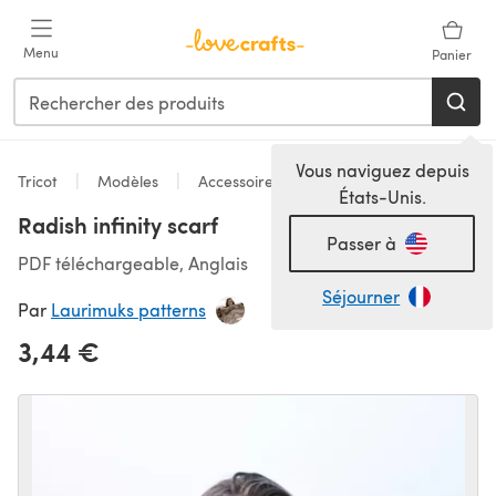
Passer au contenu principal
Menu
Panier
Vous naviguez depuis
Tricot
Modèles
Accessoires
États-Unis.
Radish infinity scarf
Passer à
PDF téléchargeable, Anglais
Séjourner
Par
Laurimuks patterns
3,44 €