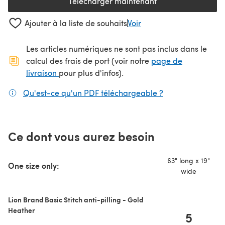
Télécharger maintenant
(s'ouvre dans un nouvel onglet
Ajouter à la liste de souhaits
Voir
Les articles numériques ne sont pas inclus dans le
calcul des frais de port (voir notre
page de
(s'ouvre dans un nouvel onglet)
livraison
pour plus d'infos).
Qu'est-ce qu'un PDF téléchargeable ?
(s'ouvre dans un
Ce dont vous aurez besoin
63" long x 19"
One size only:
wide
Lion Brand Basic Stitch anti-pilling - Gold
Heather
5