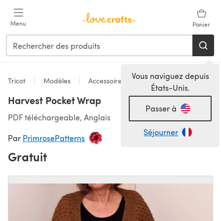
Passer au contenu principal
Menu
Panier
Vous naviguez depuis
Tricot
Modèles
Accessoires
États-Unis.
Harvest Pocket Wrap
Passer à
PDF téléchargeable, Anglais
Séjourner
Par
PrimrosePatterns
Gratuit