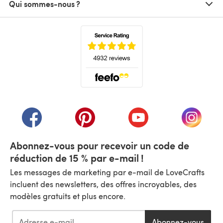
Qui sommes-nous ?
(s'ouvre dans un nouvel onglet)
(s'ouvre dans un nouvel onglet)
(s'ouvre dans un nouvel onglet)
(s'ouvre dans un nouvel
(s'ouvre
Abonnez-vous pour recevoir un code de
réduction de 15 % par e-mail !
Les messages de marketing par e-mail de LoveCrafts
incluent des newsletters, des offres incroyables, des
modèles gratuits et plus encore.
Abonnez-vous