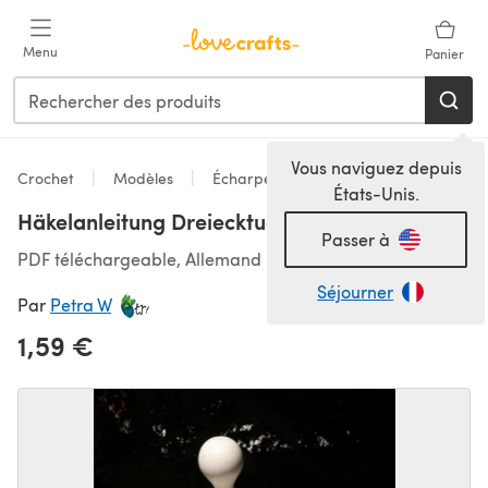
Passer au contenu principal
Menu
Panier
Vous naviguez depuis
Crochet
Modèles
Écharpes & Châles
États-Unis.
Häkelanleitung Dreiecktuch "Abschlussball"
Passer à
PDF téléchargeable, Allemand
Séjourner
Par
Petra W
1,59 €