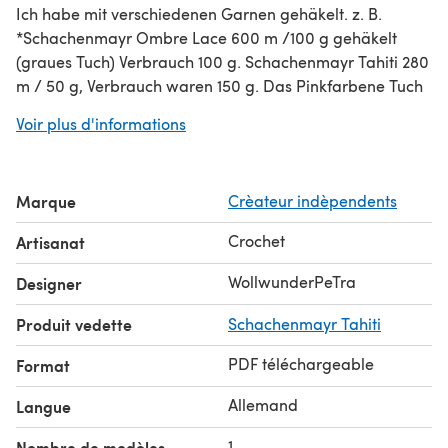
Ich habe mit verschiedenen Garnen gehäkelt. z. B.
*Schachenmayr Ombre Lace 600 m /100 g gehäkelt
(graues Tuch) Verbrauch 100 g. Schachenmayr Tahiti 280
m / 50 g, Verbrauch waren 150 g. Das Pinkfarbene Tuch
waren auch 600 m /100 g, Wolle gekauft auf einem
Voir plus d'informations
Wollmarkt * In dieser 9 seitigen Anleitung wird das
Herstellen des Tuches Reihe für Reihe schriftlich und mit
Häkelschrift erklärt. Viele Bilder verdeutlichen nochmals
Marque
Crèateur indèpendents
die einzelene Schritte innerhalb der Reihen.
Meine Anleitung beinhaltet jedoch keinen Grundkurs in
Crochet
Artisanat
häkeln. Voraussetzung ist, dass Sie Luftmaschen, Feste
Maschen, Kettmaschen und Stäbchen können.
WollwunderPeTra
Designer
Produit vedette
Schachenmayr Tahiti
PDF téléchargeable
Format
Allemand
Langue
1
Nombre de modèles