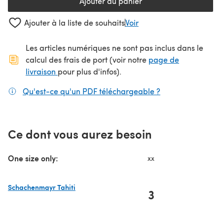
Ajouter au panier
Ajouter à la liste de souhaits
Voir
Les articles numériques ne sont pas inclus dans le
calcul des frais de port (voir notre
page de
(s'ouvre dans un nouvel onglet)
livraison
pour plus d'infos).
Qu'est-ce qu'un PDF téléchargeable ?
(s'ouvre dans un
Ce dont vous aurez besoin
One size only:
xx
Schachenmayr Tahiti
3
(s'ouvre dans un nouvel onglet)